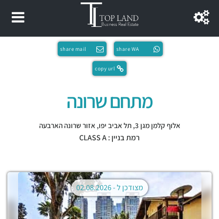
share mail
share WA
copy url
מתחם שרונה
אלוף קלמן מגן 3,
תל אביב יפו
,
אזור שרונה הארבעה
רמת בניין : CLASS A
מצודכן ל -
02.08.2026