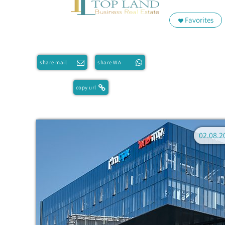
Favorites
share mail
share WA
copy url