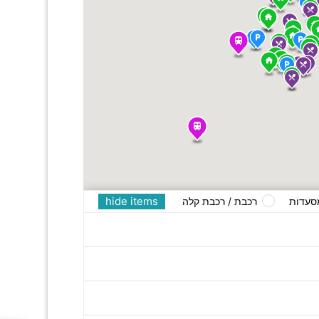
hide items
סעדות
רכבת / רכבת קלה