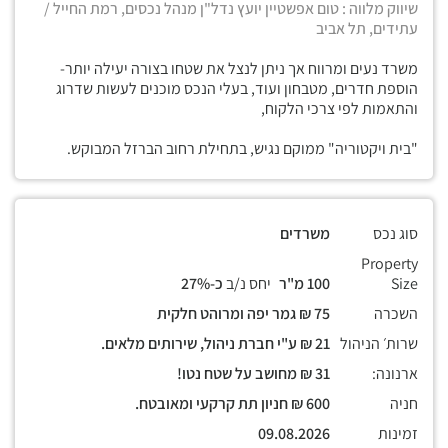
שיווק מלווה : טום אפשטיין יועץ נדל"ן מנהל נכסים, רמת החייל /
עתידים, תל אביב
משרד נעים ומרווח אך ניתן לנצל את שטחו בצורה יעילה יותר-
הוספת חדרים, מטבחון ועוד, בעלי הנכס מוכנים לעשות שדרוג
והתאמות לפי צרכי הלקוח,
"בית ויקטוריה" ממוקם נגיש, בתחילת רחוב הברזל המבוקש.
סוג נכס
משרדים
Property
Size
100 מ"ר
יחס נ/ב
כ-27%
השכרה
75 ₪ גמר יפה ומרוהט חלקית
שרות׳ הניהול
21 ₪ ע"י חברת ניהול, שירותים מלאים.
ארנונה:
31 ₪ מחושב על שטח נטו!
חניה
600 ₪ חניון תת קרקעי ומאובטח.
זמינות
09.08.2026