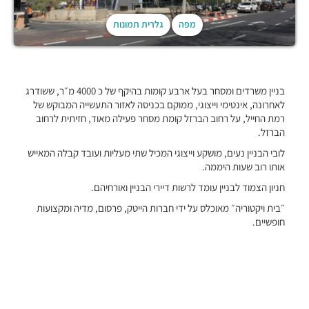
מפה
גלרית תמונות
בניין משרדים ומסחר בעל ארבע קומות בהיקף של כ 4000 מ״ר, ששודרג
לאחרונה, אינטימי וייצוגי, ממוקם בכניסה לאזור התעשייה המבוקש של
רמת החייל, על רחוב הברזל קומת מסחר פעילה מאוד, חזיתית לרחוב
הברזל.
לובי הבניין נעים, מושקע וייצוגי המכיל שתי מעליות ועובד קבלה המאייש
אותו רוב שעות היממה.
חניון הצמוד לבניין עומד לרשות דיירי הבניין ואורחיהם.
״בית ויקטוריה״ מאוכלס על ידי חברות הייטק, פרסום, מדיה ומקצועות
חופשיים.