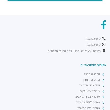
0528235002
0528235002
כתובת : ראול ואלנברג 6 רמת החייל, תל אביב
אזורים פופולאריים
הרצליה מרכז
הרצליה פיתוח
יגאל אלון והסביבה
GreenWork יקום
מרכז / צפון תל אביב
מתחם BBC בני ברק
מתחם בית המשפט