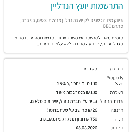
התרשמות יועץ הנדליין
שיווק מלווה : שני פולק יועצת נדל"ן מנהלת נכסים, בני ברק,
מתחם BBC
מומלץ מאוד למי שמחפש משרד ייחודי, מרשים ומפואר, במרומי
מגדל יוקרתי, לכניסה מהירה וללא עלויות נוספות.
סוג נכס
משרדים
Property
Size
100 מ"ר
יחס נ/ב
26%
השכרה
100 ₪ בגמר גבוה מאוד
שרות׳ הניהול
13 ₪ ע"י חברת ניהול, שירותים מלאים.
ארנונה:
26 ₪ מחושב על שטח ברוטו !
חניה
750 ₪ חניון תת קרקעי ומאובטח.
זמינות
08.08.2026