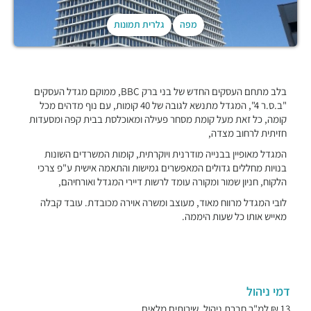
מפה
גלרית תמונות
בלב מתחם העסקים החדש של בני ברק BBC, ממוקם מגדל העסקים
"ב.ס.ר 4", המגדל מתנשא לגובה של 40 קומות, עם נוף מדהים מכל
קומה, כל זאת מעל קומת מסחר פעילה ומאוכלסת בבית קפה ומסעדות
חזיתית לרחוב מצדה,
המגדל מאופיין בבנייה מודרנית ויוקרתית, קומות המשרדים השונות
בנויות מחללים גדולים המאפשרים גמישות והתאמה אישית ע"פ צרכי
הלקוח, חניון שמור ומקורה עומד לרשות דיירי המגדל ואורחיהם,
לובי המגדל מרווח מאוד, מעוצב ומשרה אוירה מכובדת. עובד קבלה
מאייש אותו כל שעות היממה.
דמי ניהול
13 ₪ למ"ר חברת ניהול, שירותים מלאים.