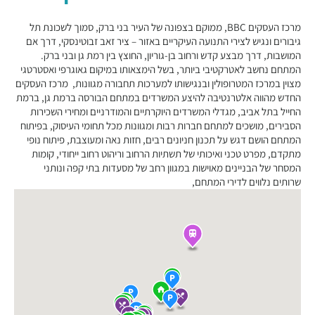
מרכז העסקים BBC, ממוקם בצפונה של העיר בני ברק, סמוך לשכונת תל
גיבורים ונגיש לצירי התנועה העיקריים באזור – ציר זאב זבוטינסקי, דרך אם
המושבות, דרך מבצע קדש ורחוב בן-גוריון, החוצץ בין רמת גן ובני ברק.
המתחם נחשב לאטרקטיבי ביותר, בשל הימצאותו במיקום גאוגרפי ואסטרטגי
מצוין במרכז המטרופולין ובנגישותו למערכות תחבורה מגוונות, מרכז העסקים
החדש מהווה אלטרנטיבה להיצע המשרדים במתחם הבורסה ברמת גן, ברמת
החייל בתל אביב, מגדלי המשרדים היוקרתיים והמודרניים ומחירי השכירות
הסבירים, מושכים למתחם חברות רבות ומגוונות מכל תחומי העיסוק, בפיתוח
המתחם הושם דגש על תכנון חניונים רבים, חזות נאה ומעוצבת, פיתוח נופי
מתקדם, מפרט טכני ואיכותי של תשתיות הרחוב וריהוט רחוב ייחודי, קומות
המסחר של הבניינים מאוישות במגוון רחב של מסעדות בתי קפה ונותני
שרותים נלווים לדירי המתחם,