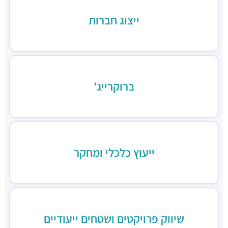
בורגרים בסר בני ברק- כשר
ייצוג חברות
מסעדות ·
מצדה 9, מגדלי בסר 3, בני ברק
Chicken Station - Bnei Brak
מסעדות ·
בר כוכבא 16, בני ברק
רולדין
מסעדות ·
דוד בן גוריון 9, בני ברק
ברוקרייג'
שניצל קומפני
מסעדות ·
דוד בן גוריון 1, בני ברק
קפה קפה
מסעדות ·
דוד בן גוריון 2, רמת גן
Aroma
מסעדות ·
מגדלי ב.ס.ר, בן גוריון 1, רמת גן
ייעוץ כלכלי ומחקר
מסעדה הודית קארילינה
מסעדות ·
הירקון 42, בני ברק
בורגרים
מסעדות ·
כינרת 9, בני ברק
שיווק פרויקטים ושטחים ייעודיים