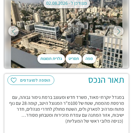
מצודכן ל -
02.08.2026
מפה
תסריט
גלרית תמונות
תאור הנכס
הוספה למועדפים
במגדל יוקרתי מאוד, משרד חדש ומעוצב ברמת גימור גבוהה, עם
מרפסת מהממת, שטח של 100מ"ר המנוצל היטב, קומה 28 עם נוף
פתוח ומרהיב לפארק ולים, השטח מחולק לחדרי מנהלים, חדר
ישיבות, אזור המתנה עם עמדת מזכירות ומטבחון מסודר…
(כניסה מלובי ראשי של המעליות)