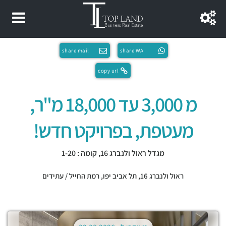
share mail
share WA
copy url
מ 3,000 עד 18,000 מ"ר,
מעטפת, בפרויקט חדש!
מגדל ראול ולנברג 16, קומה : 1-20
ראול ולנברג 16,
תל אביב יפו
,
רמת החייל / עתידים