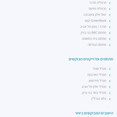
הרצליה מרכז
רכבת קלה - קו ירוק (עתידי)
הרצליה פיתוח
רכבת / רכבת קלה ·
4R7Q+5R תל אביב יפו
יגאל אלון והסביבה
רכבת קלה - קו ירוק (עתידי)
GreenWork יקום
רכבת / רכבת קלה ·
4R8V+F4 תל אביב יפו
מרכז / צפון תל אביב
מתחם BBC בני ברק
מתחם בית המשפט
מתחם הבורסה
מתחמים ופרוייקטים מבוקשים
מגדל ספיר
מגדלי הארבעה
מגדל מידטאון
מגדלי אלון תל אביב
מגדלי בסר בני ברק
בלוג הנדל"ן
הישובים המבוקשים ביותר