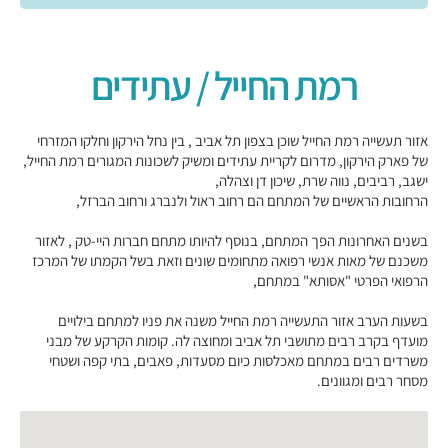
רמת החייל / עתידים
אזור תעשייה רמת החייל שוכן בצפון תל אביב , בין נחל הירקון וחלקו המזרחי
של פארק הירקון, מדרום לקריית עתידים ומשיק לשכונות המגורים רמת החייל,
ישגב, רביבים, נווה שרת, שיכון דן וצהלה,
הרחובות הראשיים של המתחם הם רחוב ראול ולנברג ורחוב הברזל,
בשנים האחרונות הפך המתחם, בנוסף להיותו מתחם חברות היי-טק , לאזור
משכנם של מאות אנשי רפואה מתחומים שונים וזאת בשל הקמתו של המרכז
הרפואי הפרטי "אסותא" במתחם,
בשעות הערב אזור התעשייה רמת החייל משנה את פניו למתחם בילויים
מועדף בקרב רבים מתושבי תל אביב ומחוצה לה. קומות הקרקע של מבני
משרדים רבים במתחם מאכלסות כיום מסעדות, פאבים, בתי קפה ושטחי
מסחר רבים ומגוונים.