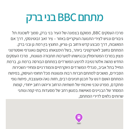
מתחם BBC בני ברק
מרכז העסקים BBC, ממוקם בצפונה של העיר בני ברק, סמוך לשכונת תל
גיבורים ונגיש לצירי התנועה העיקריים באזור – ציר זאב זבוטינסקי, דרך אם
המושבות, דרך מבצע קדש ורחוב בן-גוריון, החוצץ בין רמת גן ובני ברק.
המתחם נחשב לאטרקטיבי ביותר, בשל הימצאותו במיקום גאוגרפי ואסטרטגי
מצוין במרכז המטרופולין ובנגישותו למערכות תחבורה מגוונות, מרכז העסקים
החדש מהווה אלטרנטיבה להיצע המשרדים במתחם הבורסה ברמת גן, ברמת
החייל בתל אביב, מגדלי המשרדים היוקרתיים והמודרניים ומחירי השכירות
הסבירים, מושכים למתחם חברות רבות ומגוונות מכל תחומי העיסוק, בפיתוח
המתחם הושם דגש על תכנון חניונים רבים, חזות נאה ומעוצבת, פיתוח נופי
מתקדם, מפרט טכני ואיכותי של תשתיות הרחוב וריהוט רחוב ייחודי, קומות
המסחר של הבניינים מאוישות במגוון רחב של מסעדות בתי קפה ונותני
שרותים נלווים לדירי המתחם,