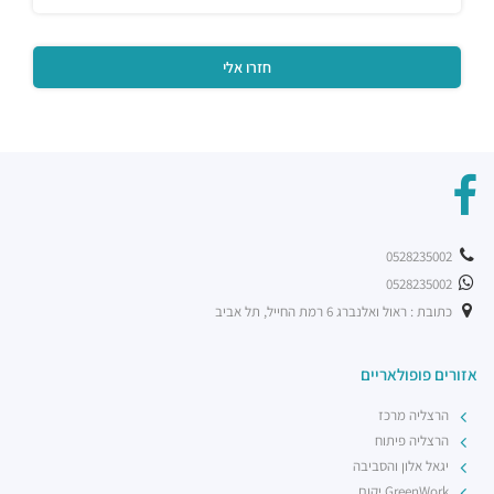
0528235002
0528235002
כתובת : ראול ואלנברג 6 רמת החייל, תל אביב
אזורים פופולאריים
הרצליה מרכז
הרצליה פיתוח
יגאל אלון והסביבה
GreenWork יקום