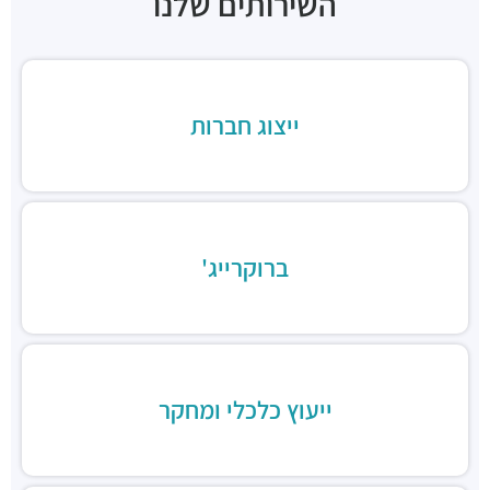
השירותים שלנו
ארקפה בני ברק, מגדל ב.ס.ר. 3
מסעדות ·
כינרת 5, בני ברק
ב.ס.ר טייסט סנטר
מסעדות ·
3RVF+VP בני ברק
בורגרים בסר בני ברק- כשר
ייצוג חברות
מסעדות ·
מצדה 9, מגדלי בסר 3, בני ברק
Chicken Station - Bnei Brak
מסעדות ·
בר כוכבא 16, בני ברק
רולדין
מסעדות ·
דוד בן גוריון 9, בני ברק
ברוקרייג'
שניצל קומפני
מסעדות ·
דוד בן גוריון 1, בני ברק
קפה קפה
מסעדות ·
דוד בן גוריון 2, רמת גן
Aroma
מסעדות ·
מגדלי ב.ס.ר, בן גוריון 1, רמת גן
ייעוץ כלכלי ומחקר
מסעדה הודית קארילינה
מסעדות ·
הירקון 42, בני ברק
בורגרים