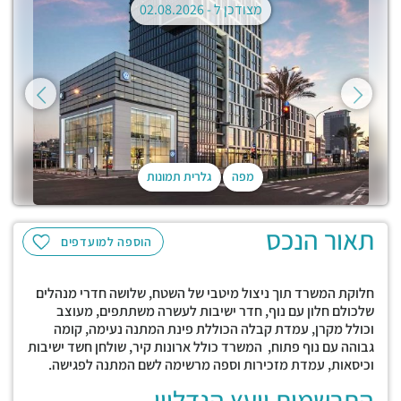
מצודכן ל -
02.08.2026
מפה
גלרית תמונות
תאור הנכס
הוספה למועדפים
חלוקת המשרד תוך ניצול מיטבי של השטח, שלושה חדרי מנהלים
שלכולם חלון עם נוף, חדר ישיבות לעשרה משתתפים, מעוצב
וכולל מקרן, עמדת קבלה הכוללת פינת המתנה נעימה, קומה
גבוהה עם נוף פתוח, המשרד כולל ארונות קיר, שולחן חשד ישיבות
וכיסאות, עמדת מזכירות וספה מרשימה לשם המתנה לפגישה.
התרשמות יועץ הנדליין