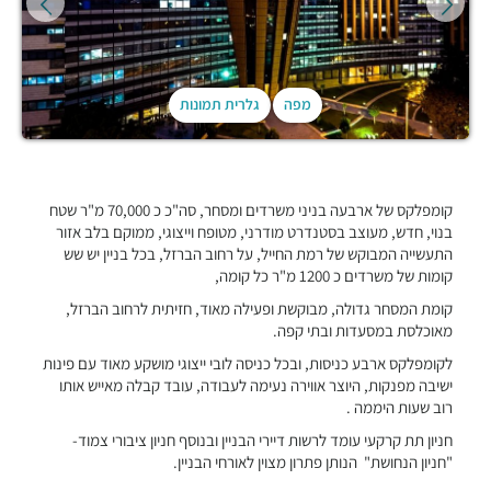
מפה
גלרית תמונות
קומפלקס של ארבעה בניני משרדים ומסחר, סה"כ כ 70,000 מ"ר שטח
בנוי, חדש, מעוצב בסטנדרט מודרני, מטופח וייצוגי, ממוקם בלב אזור
התעשייה המבוקש של רמת החייל, על רחוב הברזל, בכל בניין יש שש
קומות של משרדים כ 1200 מ"ר כל קומה,
קומת המסחר גדולה, מבוקשת ופעילה מאוד, חזיתית לרחוב הברזל,
מאוכלסת במסעדות ובתי קפה.
לקומפלקס ארבע כניסות, ובכל כניסה לובי ייצוגי מושקע מאוד עם פינות
ישיבה מפנקות, היוצר אווירה נעימה לעבודה, עובד קבלה מאייש אותו
רוב שעות היממה .
חניון תת קרקעי עומד לרשות דיירי הבניין ובנוסף חניון ציבורי צמוד-
"חניון הנחושת" הנותן פתרון מצוין לאורחי הבניין.