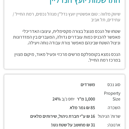
שיווק מלווה : טום אפשטיין יועץ נדל"ן מנהל נכסים, רמת החייל /
עתידים, תל אביב
שטחו של הנכס מנוצל בצורה מקסימלית, עיצובו האדריכלי
מאפשר להכניס כמות עובדרים גדולה, המעברים בין המזדרונות
וניצול השטח שבינהם מאפשר צורת עבודה נוחה ויעילה.
הנכס נמצא בקומפלקס מרשים מרכזי ופעיל מאוד, מיקום מצוין
במרכז רמת החייל.
סוג נכס
משרדים
Property
Size
1,000 מ"ר
יחס נ/ב
24%
השכרה
85 ₪ גמר מלא
שרות׳ הניהול
16 ₪ ע"י חברת ניהול, שירותים מלאים
ארנונה:
31 ₪ מחושב על שטח נטו!