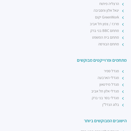
רכבת קלה - קו ירוק (עתידי)
הרצליה פיתוח
רכבת / רכבת קלה ·
4R7Q+5R תל אביב יפו
יגאל אלון והסביבה
רכבת קלה - קו ירוק (עתידי)
GreenWork יקום
רכבת / רכבת קלה ·
4R8V+F4 תל אביב יפו
מרכז / צפון תל אביב
מתחם BBC בני ברק
מתחם בית המשפט
מתחם הבורסה
מתחמים ופרוייקטים מבוקשים
מגדל ספיר
מגדלי הארבעה
מגדל מידטאון
מגדלי אלון תל אביב
מגדלי בסר בני ברק
בלוג הנדל"ן
הישובים המבוקשים ביותר