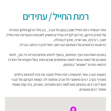
רמת החייל / עתידים
אזור תעשייה רמת החייל שוכן בצפון תל אביב , בין נחל הירקון וחלקו המזרחי
של פארק הירקון, מדרום לקריית עתידים ומשיק לשכונות המגורים רמת החייל,
ישגב, רביבים, נווה שרת, שיכון דן וצהלה,
הרחובות הראשיים של המתחם הם רחוב ראול ולנברג ורחוב הברזל,
בשנים האחרונות הפך המתחם, בנוסף להיותו מתחם חברות היי-טק , לאזור
משכנם של מאות אנשי רפואה מתחומים שונים וזאת בשל הקמתו של המרכז
הרפואי הפרטי "אסותא" במתחם,
בשעות הערב אזור התעשייה רמת החייל משנה את פניו למתחם בילויים
מועדף בקרב רבים מתושבי תל אביב ומחוצה לה. קומות הקרקע של מבני
משרדים רבים במתחם מאכלסות כיום מסעדות, פאבים, בתי קפה ושטחי
מסחר רבים ומגוונים.