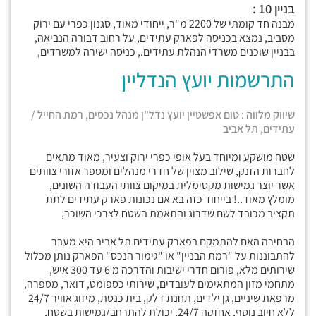
בניין 10 :
מבנה חד קומתי של 2200 מ"ר, ייחודי מאוד, סגנון כפרי עם ירוק
מסביב, נמצא בכניסה לפארק עתידים, על רחוב דבורה הנביאה,
בבניין שוכנים משרדי הנהלת עתידים., כניסה ישירה למשרדים,
התרשמות יועץ הנדליין
שיווק מלווה : טום אפשטיין יועץ נדל"ן מנהל נכסים, רמת החייל /
עתידים, תל אביב
שטח מושקע ומיוחד בעל אופי כפרי ירוק וצעיר, מאוד מתאים
לחברות הזנק, שילוב מצוין של חדרי מנהלים ומספר אזורי צוותים
אשר יוצר גמישות מקסימלית במיקום צוותי העבודה השונים,
מומלץ מאוד..! בייחוד כזה בא אם נכונות פארק עתידים לתת
תקציב מכובד לשם שדרוג והתאמת השטח לצרכי השוכר,
הבחירה האם להתמקם בפארק עתידים תל אביב היא מעבר
להתבוננות על "רמת הבניין" או "גימור הנכס" הפארק נותן מכלול
שירותים מלא, פורום חדרי ישיבות והדרכה מ 6 עד 300 איש,
מתחמי מזון המתאימים לעובדים, שירותי כספומט, דואר, מספרה,
מרפאת שיניים, גן ילדים, תחנת דלק, בית כנסת, מיזוג אוויר 24/7
ללא חיוב נוסף, אחזקה 24/7, יכולת להתרחב/גמישות בשטח,