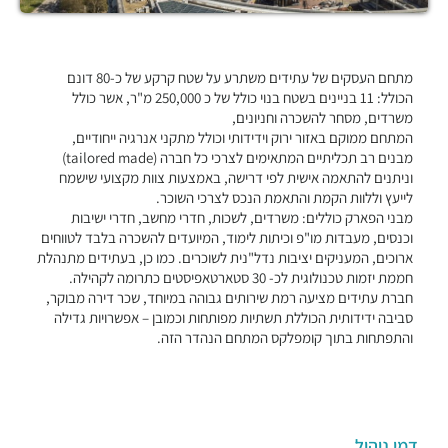
מתחם העסקים של עתידים משתרע על שטח קרקע של כ-80 דונם
הכולל: 11 בניינים בשטח בנוי כולל של כ 250,000 מ"ר, אשר כולל
משרדים, מסחר להשכרה וחניונים,
המתחם ממוקם באזור ירוק וידידותי וכולל מתקני אנרגיה ייחודיים,
מבנים רב תכליתיים המתאימים לצרכי כל חברה (tailored made)
וניתנים להתאמה אישית לפי דרישה, באמצעות צוות מקצועי שישמח
לייעץ וללוות הקמת והתאמת הנכס לצרכי השוכר.
מבני הפארק כוללים: משרדים, לשכות, חדרי מחשב, חדרי ישיבות
וכנסים, מעבדות מו"פ וכיתות לימוד, המיועדים להשכרה בלבד לטווחים
ארוכים, המעניקים יציבות נדל"נית לשוכרים. כמו כן, בעתידים מתנהלת
חממת יזמות טכנולוגית לכ- 30 סטארטאפיסטים כתרומה לקהילה.
חברת עתידים מציעה רמת שירותים גבוהה במיוחד, שכר דירה מבוקר,
סביבה ידידותית הכוללת תשתיות מפותחות וכמובן – אפשרויות גדילה
והתפתחות בתוך קומפלקס המתחם הנהדר הזה.
דמי ניהול