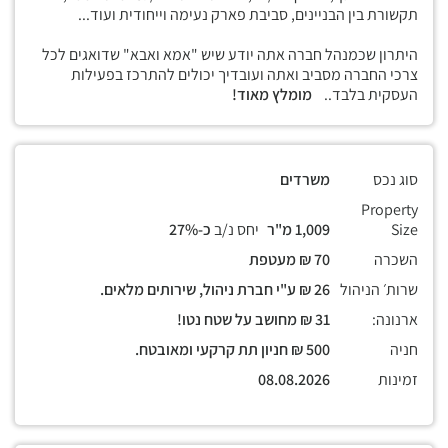
תקשורת בין הבניינים, סביבת פארק נעימה וייחודית ועוד...
היתרון שכמנהל חברה אתה יודע שיש "אמא ואבא" שדואגים לכל
צרכי החברה מסביב ואתה ועובדיך יכולים להתרכז בפעילות
העסקית בלבד..
מומלץ מאוד!
סוג נכס
משרדים
Property
Size
1,009 מ"ר
יחס נ/ב
כ-27%
השכרה
70 ₪ מעטפת
שרות׳ הניהול
26 ₪ ע"י חברת ניהול, שירותים מלאים.
ארנונה:
31 ₪ מחושב על שטח נטו!
חניה
500 ₪ חניון תת קרקעי ומאובטח.
זמינות
08.08.2026