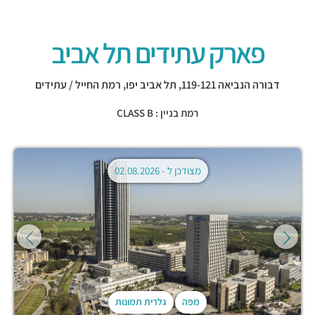
פארק עתידים תל אביב
דבורה הנביאה 119-121,
תל אביב יפו
,
רמת החייל / עתידים
רמת בניין : CLASS B
מצודכן ל -
02.08.2026
מפה
גלרית תמונות