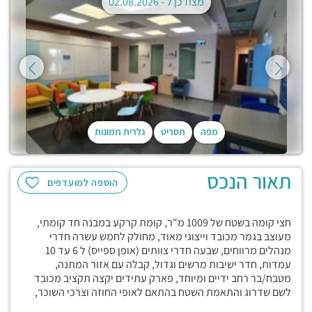
מצודכן ל -
02.08.2026
מפה
תסריט
גלרית תמונות
תאור הנכס
הוספה למועדפים
חצי קומה בשטח של 1009 מ"ר, קומת קרקע במבנה חד קומתי,
מעוצב בגמר מכובד וייצוגי מאוד, מחולק לחמש עשרה חדרי
מנהלים מרווחים, שבעה חדרי צוותים (אופן ספייס) ל 6 עד 10
עמדות, חדר ישיבות מרשים וגדול, קבלה עם אזור המתנה,
מטבח/בר רחב ידיים ומיוחד, פארק עתידים יקצה תקציב מכובד
לשם שדרוג והתאמת השטח בהתאם לאופי החוזה וצרכי השוכר,