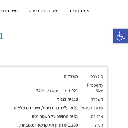
עמוד הבית
משרדים למכירה
משרדים ל
פתח סרגל נגישות
1021 מ
סוג נכס
משרדים
Property
Size
1,021 מ"ר
יחס נ/ב
24%
השכרה
110 ₪ בגמר
שרות׳ הניהול
21 ₪ ע"י חברת ניהול, שירותים מלאים.
ארנונה:
31 ₪ מחושב על השטח נטו!
חניה
1,200 ₪ חניון תת קרקעי ומאובטח.