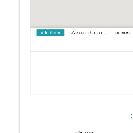
hide items
מסעדות
רכבת / רכבת קלה
מרכז גולדה