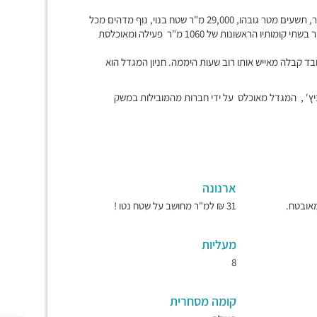
מגדל משרדים ומסחר, מבוקש מאוד, מפואר ואיכותי, אחד היקרים בעיר, תשעים מטר גובהו, 29,000 מ"ר שטח בנוי, נוף מדהים מכל
קומה, עשרים ושש קומות של משרדים להשכרה בתל אביב, קומת מסחר בשתי קומותיו הראשונות של 1060 מ"ר פעילה ומאוכלסת
בד קבלה מאייש אותו רוב שעות היממה. חניון המגדל הוא
ץ' , המגדל מאוכלס על ידי חברות מהמובילות במשק
ארנונה
31 ₪ למ"ר מחושב על שטח נטו !
מעליות
8
קומה מסחרית