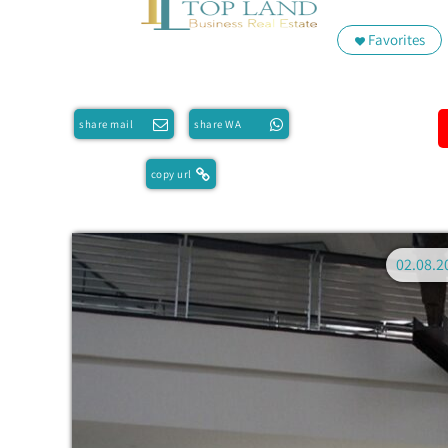
Favorites
share mail
share WA
copy url