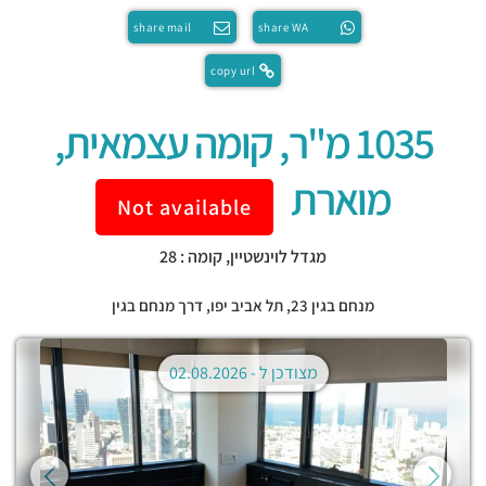
share mail
share WA
copy url
1035 מ"ר, קומה עצמאית,
מוארת
Not available
מגדל לוינשטיין, קומה : 28
מנחם בגין 23,
תל אביב יפו
,
דרך מנחם בגין
מצודכן ל -
02.08.2026