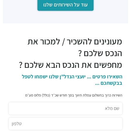
עוד על השירותים שלנו
מסעדה
מסעדות ·
דרך מנחם בגין 35, תל אביב יפו
מוסטאש בע"מ
מסעדות ·
דרך מנחם בגין 27, תל אביב יפו
טאיזו
מעונינים להשכיר / למכור את
מסעדות ·
דרך מנחם בגין 23, תל אביב יפו
מגזינו
הנכס שלכם ?
מסעדות ·
דרך מנחם בגין 21, תל אביב יפו
מחפשים את הנכס הבא שלכם ?
ביסטרו התחנה
מסעדות ·
דרך מנחם בגין 44, תל אביב יפו
Lucy Ethiopian Restaurant
השאירו פרטים ... יועצי הנדל"ן שלנו ישמחו לטפל
בבקשתכם ...
מסעדות ·
מנחם בגין 46, תל אביב יפו
מזנון עופרה
השירות כרוך בתשלום עמלת תיווך בסך חודש שכ״ד (כולל) פלוס מע״מ
מסעדות ·
דרך מנחם בגין 158, תל אביב יפו
Aroma
מסעדות ·
3QGV+CG תל אביב יפו