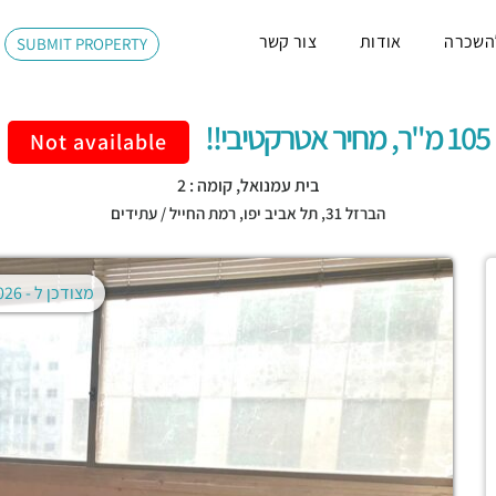
השכרה
אודות
צור קשר
SUBMIT PROPERTY
105 מ"ר, מחיר אטרקטיבי!!
Not available
בית עמנואל, קומה : 2
הברזל 31,
תל אביב יפו
,
רמת החייל / עתידים
מצודכן ל -
02.08.2026