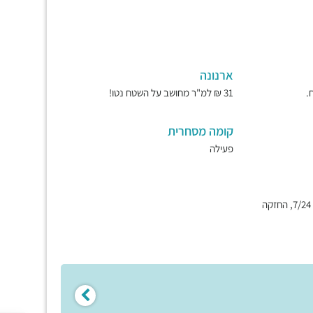
ארנונה
31 ₪ למ"ר מחושב על השטח נטו!
קומה מסחרית
פעילה
חשמל מיזוג צ'לרים, גישה 7/24, החזקה