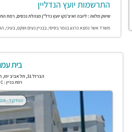
התרשמות יועץ הנדליין
שיווק מלווה : ליובה זאיצ'נקו יועץ נדל"ן מנהלת נכסים, רמת החי
משרד אשר נמצא כרגע בגמר בסיסי, בבניין נעים ושקט, בעיני, ה
בית עמנ
הברזל 31,
תל אביב יפו
,
ר
רמת בניין : CLASS C
מצודכן ל -
02.08.2026