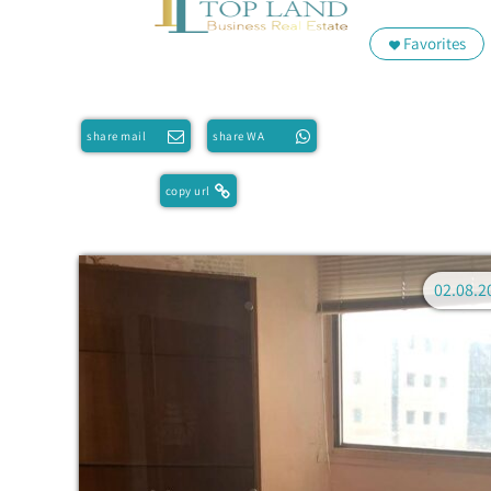
Favorites
share mail
share WA
copy url