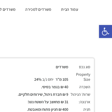
עמוד הבית
משרדים למכירה
משרדים ל
פתח סרגל נגישות
סוג נכס
משרדים
Property
Size
105 מ"ר
יחס נ/ב
24%
השכרה
40 ₪ בגמר בסיסי.
שרות׳ הניהול
9 ₪ חברת ניהול, שירותים חלקיים.
ארנונה:
31 ₪ מחושב על השטח נטו!
חניה
400 ₪ חניון פתוח ומאובטח.