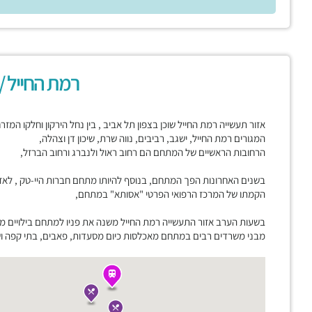
רמת החייל /
אזור תעשייה רמת החייל שוכן בצפון תל אביב , בין נחל הירקון וחלקו המז
המגורים רמת החייל, ישגב, רביבים, נווה שרת, שיכון דן וצהלה,
הרחובות הראשיים של המתחם הם רחוב ראול ולנברג ורחוב הברזל,
בשנים האחרונות הפך המתחם, בנוסף להיותו מתחם חברות היי-טק , לאז
הקמתו של המרכז הרפואי הפרטי "אסותא" במתחם,
בשעות הערב אזור התעשייה רמת החייל משנה את פניו למתחם בילויים מ
מבני משרדים רבים במתחם מאכלסות כיום מסעדות, פאבים, בתי קפה ושט