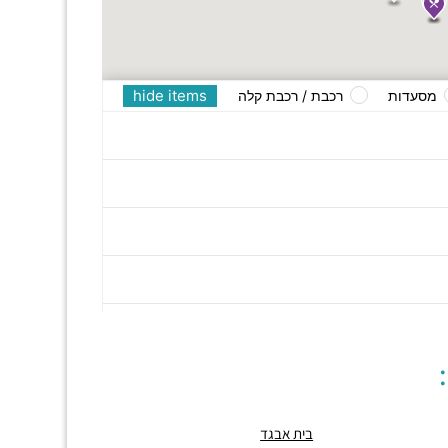
hide items
מסעדות
רכבת / רכבת קלה
בית אבגד