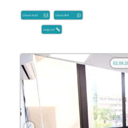
share mail
share WA
copy url