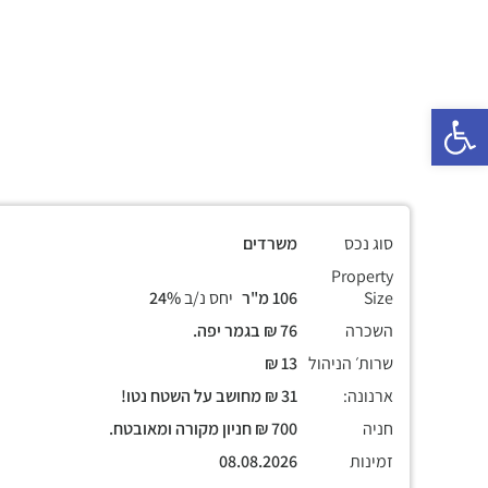
פתח סרגל נגישות
סוג נכס
משרדים
Property
Size
106 מ"ר
יחס נ/ב
24%
השכרה
76 ₪ בגמר יפה.
שרות׳ הניהול
13 ₪
ארנונה:
31 ₪ מחושב על השטח נטו!
חניה
700 ₪ חניון מקורה ומאובטח.
זמינות
08.08.2026