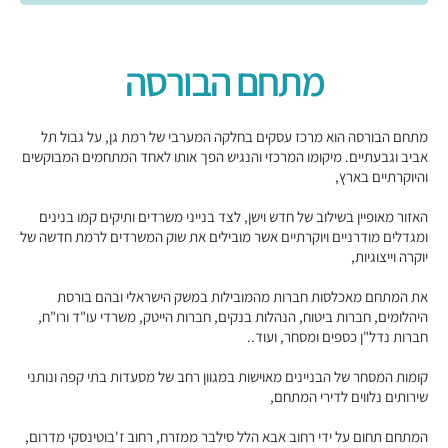
מתחם הבורסה
מתחם הבורסה הוא מרכז עסקים בחלקה המערבי של רמת גן, על גבול תל
אביב וגבעתיים. מיקומו המרכזי והנגיש הפך אותו לאחד המתחמים המבוקשים
והיוקרתיים בארץ,
האזור מאופיין בשילוב של חדש וישן, לצד בנייני משרדים ותיקים קמו בנינים
ומגדלים מודרניים ויוקרתיים אשר מובילים את שוק המשרדים לרמת חדשה של
יוקרה וייצוגיות,
את המתחם מאכלסות חברות מהמובילות במשק הישראלי ובהם בורסת
היהלומים, חברות ביטוח, הנהלות בנקים, חברות הייטק, משרדי עו"ד ורו"ח,
חברות נדל"ן כספים ומסחר, ועוד..
קומות המסחר של הבניינים מאוישות במגוון רחב של מסעדות בתי קפה ונותני
שירותים נלווים לדירי המתחם,
המתחם תחום על ידי רחוב אבא הלל סילבר ממזרח, רחוב ז'בוטינסקי מדרום,