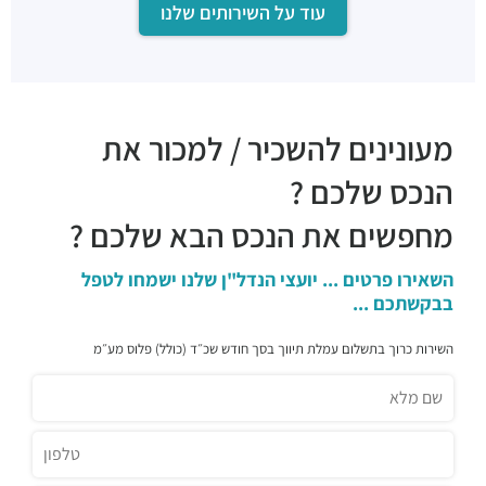
עוד על השירותים שלנו
שווארמה בנדורה
מסעדות ·
3RM2+W7 רמת גן
בגחלים
מסעדות ·
שוהם 1, רמת גן
מסעדת רנסאנס
מעונינים להשכיר / למכור את
מסעדות ·
שוהם 4, רמת גן
סיטבון
הנכס שלכם ?
מסעדות ·
דרך מנחם בגין 7, רמת גן
מחפשים את הנכס הבא שלכם ?
גריל נייט -GRILL NIHGT
מסעדות ·
דרך מנחם בגין 20, רמת גן
השאירו פרטים ... יועצי הנדל"ן שלנו ישמחו לטפל
התנור - אפיה בתנור אבן
בבקשתכם ...
מסעדות ·
3RP2+GC רמת גן
Roll `n` Roll
השירות כרוך בתשלום עמלת תיווך בסך חודש שכ״ד (כולל) פלוס מע״מ
מסעדות ·
בצלאל 13, רמת גן
בישולים במרומים
מסעדות ·
היצירה 25, רמת גן
לה פפריקה
מסעדות ·
היצירה 22, רמת גן