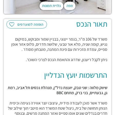
מפה
גלרית תמונות
תאור הנכס
הוספה למועדפים
משרד של 106 מ"ר, בגמר ייצוגי, בבניין שמור ומבוקש, במיקום
נגיש, קומה שניה, מלא אור טבעי, שלושה חדרים, פלוס אזור אופן
ספייס, עמדת מזכירות עם פינת המתנה, מטבחון מסודר .
ניתן לקבל ריענון, שדרוג והתאמת הנכס לצרכי השוכר.
התרשמות יועץ הנדליין
שיווק מלווה : שני טבק, יועצת נדל"ן, מנהלת נכסים תל אביב, רמת
גן, גבעתיים, בני ברק, מתחם
BBC
משרד אשר מוכן לעבודה מידית, עיצובו יוצר אווירה נעימה וכיפית
הנותן תחושה של בית, ניצול שטח המשרד הוא מיטבי תוך שילוב של
חדרים בגדלים שונים אופן ספייס ואזור המתנה מרשים, ובנוסף