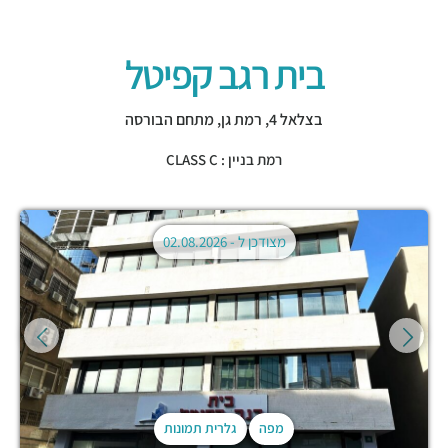
בית רגב קפיטל
בצלאל 4,
רמת גן
,
מתחם הבורסה
רמת בניין : CLASS C
מצודכן ל -
02.08.2026
מפה
גלרית תמונות