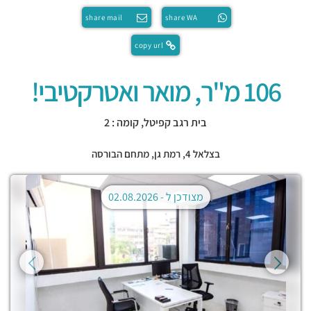
share mail
share WA
copy url
106 מ"ר, מואר ואטרקטיבי!
בית רגב קפיטל, קומה : 2
בצלאל 4,
רמת גן
,
מתחם הבורסה
מצודכן ל -
02.08.2026