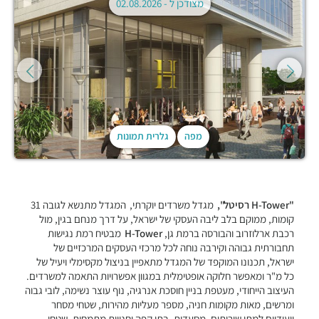
מצודכן ל -
02.08.2026
מפה
גלרית תמונות
"H-Tower רסיטל",
מגדל משרדים יוקרתי,
המגדל מתנשא לגובה 31
קומות, ממוקם בלב ליבה העסקי של ישראל, על דרך מנחם בגין, מול
רכבת ארלוזרוב והבורסה ברמת גן,
H-Tower
מבטיח רמת נגישות
תחבורתית גבוהה וקירבה נוחה לכל מרכזי העסקים המרכזיים של
ישראל, תכנונו המוקפד של המגדל מתאפיין בניצול מקסימלי ויעיל של
כל מ"ר ומאפשר חלוקה אופטימלית במגוון אפשרויות התאמה למשרדים.
העיצוב הייחודי, מעטפת בניין חוסכת אנרגיה, נוף עוצר נשימה, לובי גבוה
ומרשים, מאות מקומות חניה, מספר מעליות מהירות, שטחי מסחר
ייעודיים למתן שירותים, מסעדות, בתי קפה וחנויות מתמחות, שטחי