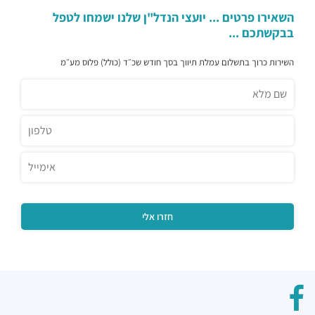
Lucy Ethiopian Restaurant
השאירו פרטים ... יועצי הנדל"ן שלנו ישמחו לטפל
בבקשתכם ...
מסעדות ·
מנחם בגין 46, תל אביב יפו
מזנון עופרה
השירות כרוך בתשלום עמלת תיווך בסך חודש שכ״ד (כולל) פלוס מע״מ
מסעדות ·
דרך מנחם בגין 158, תל אביב יפו
Aroma
מסעדות ·
3QGV+CG תל אביב יפו