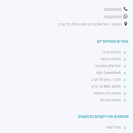
0528235002
0528235002
כתובת : ראול ואלנברג 6 רמת החייל, תל אביב
אזורים פופולאריים
הרצליה מרכז
הרצליה פיתוח
יגאל אלון והסביבה
GreenWork יקום
מרכז / צפון תל אביב
מתחם BBC בני ברק
מתחם בית המשפט
מתחם הבורסה
מתחמים ופרוייקטים מבוקשים
מגדל ספיר