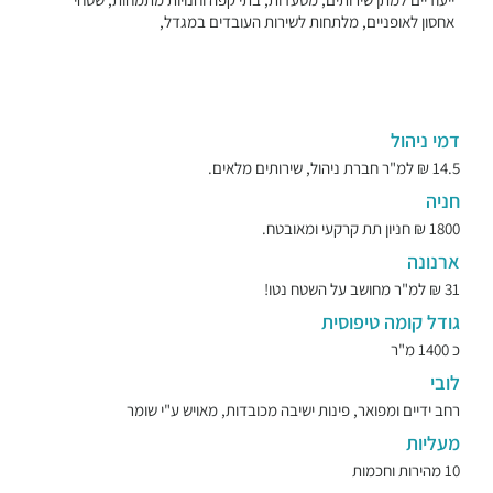
אחסון לאופניים, מלתחות לשירות העובדים במגדל,
דמי ניהול
14.5 ₪ למ"ר חברת ניהול, שירותים מלאים.
חניה
1800 ₪ חניון תת קרקעי ומאובטח.
ארנונה
31 ₪ למ"ר מחושב על השטח נטו!
גודל קומה טיפוסית
כ 1400 מ"ר
לובי
רחב ידיים ומפואר, פינות ישיבה מכובדות, מאויש ע"י שומר
מעליות
10 מהירות וחכמות