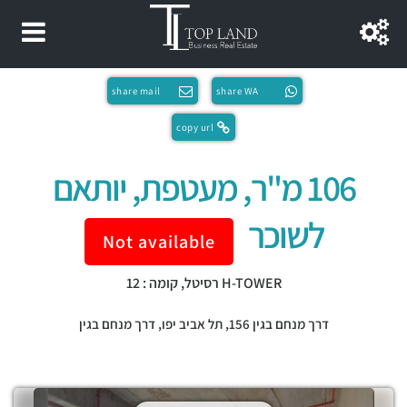
share mail
share WA
copy url
106 מ"ר, מעטפת, יותאם
לשוכר
Not available
H-TOWER רסיטל, קומה : 12
דרך מנחם בגין 156,
תל אביב יפו
,
דרך מנחם בגין