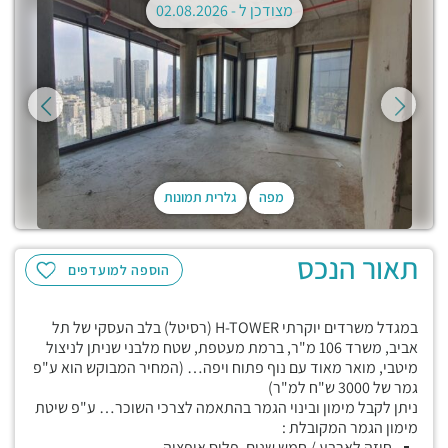
מצודכן ל -
02.08.2026
מפה
גלרית תמונות
תאור הנכס
הוספה למועדפים
במגדל משרדים יוקרתי H-TOWER (רסיטל) בלב העסקי של תל
אביב, משרד 106 מ"ר, ברמת מעטפת, שטח מלבני שניתן לניצול
מיטבי, מואר מאוד עם נוף פתוח ויפה… (המחיר המבוקש הוא ע"פ
גמר של 3000 ש"ח למ"ר)
ניתן לקבל מימון ובינוי הגמר בהתאמה לצרכי השוכר… ע"פ שיטת
מימון הגמר המקובלת :
חוזה לארבע / חמש שנים, פלוס אופציה,