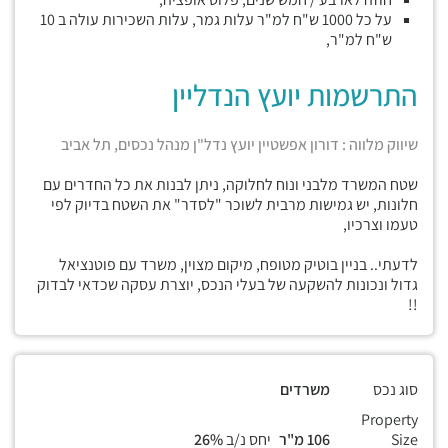
על כל 1000 ש"ח למ"ר עלות גמר, עלות השכירות עולה ב 10
ש"ח למ"ר,
התרשמות יועץ הנדליין
שיווק מלווה : דורון אפשטיין יועץ נדל"ן מנהל נכסים, תל אביב
שטח המשרד מלבני ונוח לחלוקה, ניתן לבנות את כל החדרים עם
חלונות, יש גמישות מרבית לשוכר "לסדר" את השטח בדיוק לפי
טעמו וצרכיו,
לדעתי.. בניין בוטיק מטופח, מיקום מצוין, משרד עם פוטנציאל
גדול ונכונות להשקעה של בעלי הנכס, יוצרת עסקה שכדאי לבדוק
!!
סוג נכס
משרדים
Property
Size
106 מ"ר
יחס נ/ב
26%