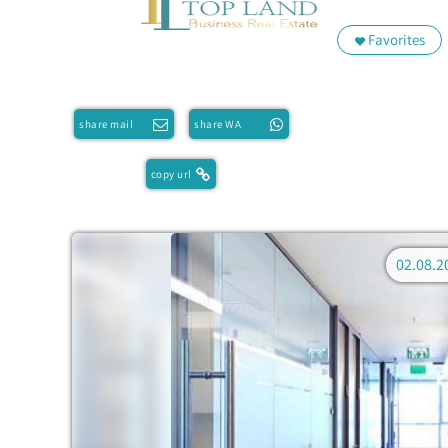
Favorites
share mail
share WA
copy url