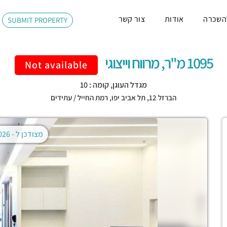
השכרה
אודות
צור קשר
SUBMIT PROPERTY
1095 מ"ר, מרווח וייצוגי
Not available
מגדל העוגן, קומה : 10
הברזל 12,
תל אביב יפו
,
רמת החייל / עתידים
מצודכן ל -
02.08.2026