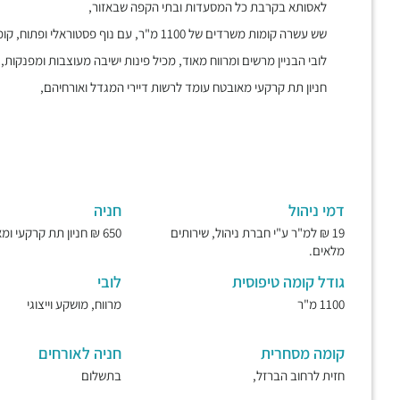
לאסותא בקרבת כל המסעדות ובתי הקפה שבאזור,
שש עשרה קומות משרדים של 1100 מ"ר, עם נוף פסטוראלי ופתוח, קומת מסחר מבוקשת ופעילה חזיתית לרחוב הברזל,
לובי הבניין מרשים ומרווח מאוד, מכיל פינות ישיבה מעוצבות ומפנקות
חניון תת קרקעי מאובטח עומד לרשות דיירי המגדל ואורחיהם,
דמי ניהול
חניה
19 ₪ למ"ר ע"י חברת ניהול, שירותים
650 ₪ חניון תת קרקעי ומאובטח.
מלאים.
גודל קומה טיפוסית
לובי
1100 מ"ר
מרווח, מושקע וייצוגי
קומה מסחרית
חניה לאורחים
חזית לרחוב הברזל,
בתשלום