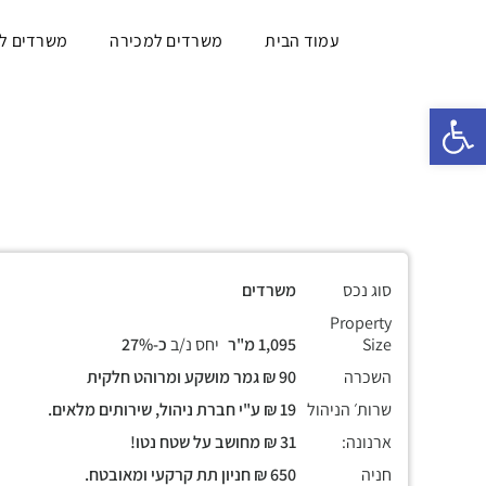
עמוד הבית
משרדים למכירה
משרדים ל
פתח סרגל נגישות
סוג נכס
משרדים
Property
Size
1,095 מ"ר
יחס נ/ב
כ-27%
השכרה
90 ₪ גמר מושקע ומרוהט חלקית
שרות׳ הניהול
19 ₪ ע"י חברת ניהול, שירותים מלאים.
ארנונה:
31 ₪ מחושב על שטח נטו!
חניה
650 ₪ חניון תת קרקעי ומאובטח.