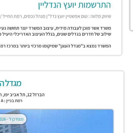
התרשמות יועץ הנדליין
שיווק מלווה : טום אפשטיין יועץ נדל"ן מנהל נכסים, רמת החייל /
משרד אשר מוכן לעבודה מידית, עיצוב המשרד יוצר תחושה נעימ
שילוב של חדרים בגדלים שונים, בגלל העיצוב האדריכלי היעיל 
המשרד נמצא ב"מגדל העוגן" שמיקומו מרכזי ביותר במרכז רמת
מגדל הע
הברזל 12,
תל אביב יפו
,
ר
רמת בניין : CLASS A
מצודכן ל -
02.08.2026