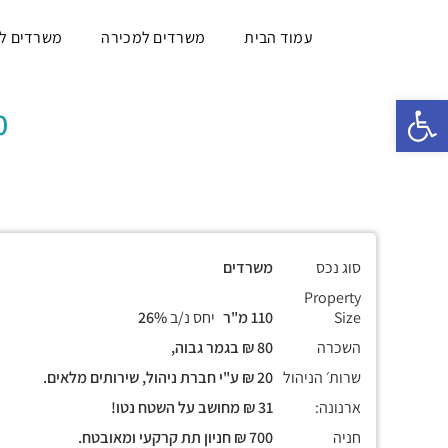
עמוד הבית
משרדים למכירה
משרדים ל
פתח סרגל נגישות
110 מ"
סוג נכס
משרדים
Property
Size
110 מ"ר
יחס נ/ב
26%
השכרה
80 ₪ בגמר גבוה,
שרות׳ הניהול
20 ₪ ע"י חברת ניהול, שירותים מלאים.
ארנונה:
31 ₪ מחושב על השטח נטו!
חניה
700 ₪ חניון תת קרקעי ומאובטח.