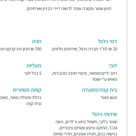
חניון שמור ומקורה עומד לרשות דיירי הבניין ואורחיהם,
דמי ניהול
חניה
20 ₪ למ"ר חברת ניהול, שירותים מלאים.
700 ₪ חניון תת קרקעי ומאובטח.
לובי
מעליות
רחב ידיים ומפואר, פינות ישיבה מכובדות,
5 בכל לובי
מאויש ע"י שומר
בית קפה/מסעדה
קומה מסחרית
מגוון מאוד
גדולה ופעילה מאוד, מאו
ובית קפה
שירותי ניהול
שומר בלובי, חשמל מיזוג צ'לרים, גישה
7/24, החזקה וניקיון שטחים ציבוריים,
נגישות נכים, חניית אופניים, חדרי נוחיות