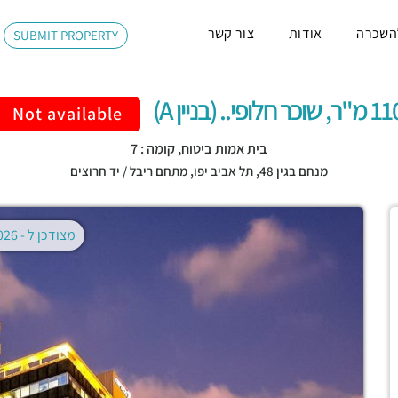
השכרה
אודות
צור קשר
SUBMIT PROPERTY
ר, שוכר חלופי.. (בניין A)
Not available
בית אמות ביטוח, קומה : 7
מנחם בגין 48,
תל אביב יפו
,
מתחם ריבל / יד חרוצים
מצודכן ל -
02.08.2026