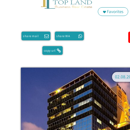
Favorites
share mail
share WA
copy url