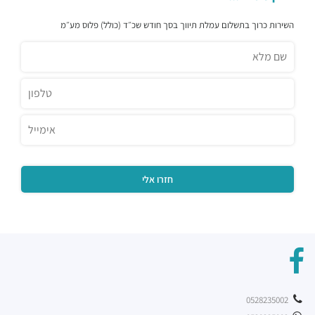
השירות כרוך בתשלום עמלת תיווך בסך חודש שכ״ד (כולל) פלוס מע״מ
0528235002