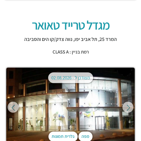
מגדל טרייד טאואר
המרד 25,
תל אביב יפו
,
נווה צדק/קו הים והסביבה
רמת בניין : CLASS A
מצודכן ל -
02.08.2026
מפה
גלרית תמונות