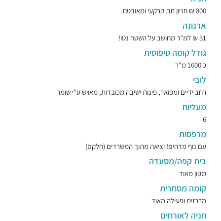
800 ₪ חניון תת קרקעי ומאובטח.
ארנונה
31 ₪ למ"ר מחושב על השטח נטו!
גודל קומה טיפוסית
כ 1600 מ"ר
לובי
רחב ידיים ומפואר, פינות ישיבה מכובדות, מאויש ע"י שומר
מעליות
6
מרפסות
עם נוף מדהים! יציאה מתוך המשרדים (חלקם)
בית קפה/מסעדה
מגוון מאוד
קומה מסחרית
מרכזית ופעילה מאוד
חניה לאורחים