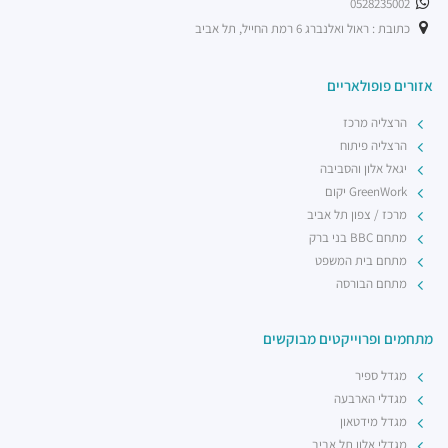
0528235002
כתובת : ראול ואלנברג 6 רמת החייל, תל אביב
אזורים פופולאריים
הרצליה מרכז
הרצליה פיתוח
יגאל אלון והסביבה
GreenWork יקום
מרכז / צפון תל אביב
מתחם BBC בני ברק
מתחם בית המשפט
מתחם הבורסה
מתחמים ופרוייקטים מבוקשים
מגדל ספיר
מגדלי הארבעה
מגדל מידטאון
מגדלי אלון תל אביב