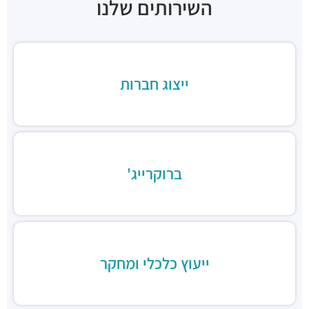
השירותים שלנו
ארקפה בני ברק, מגדל ב.ס.ר. 3
מסעדות ·
כינרת 5, בני ברק
ב.ס.ר טייסט סנטר
מסעדות ·
3RVF+VP בני ברק
בורגרים בסר בני ברק- כשר
ייצוג חברות
מסעדות ·
מצדה 9, מגדלי בסר 3, בני ברק
Chicken Station - Bnei Brak
מסעדות ·
בר כוכבא 16, בני ברק
רולדין
מסעדות ·
דוד בן גוריון 9, בני ברק
ברוקרייג'
שניצל קומפני
מסעדות ·
דוד בן גוריון 1, בני ברק
קפה קפה
מסעדות ·
דוד בן גוריון 2, רמת גן
Aroma
מסעדות ·
מגדלי ב.ס.ר, בן גוריון 1, רמת גן
ייעוץ כלכלי ומחקר
מסעדה הודית קארילינה
מסעדות ·
הירקון 42, בני ברק
בורגרים