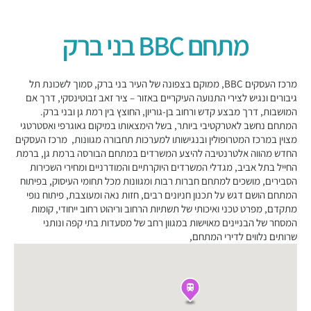
מתחם BBC בני ברק
מרכז העסקים BBC, ממוקם בצפונה של העיר בני ברק, סמוך לשכונת תל
גיבורים ונגיש לצירי התנועה העיקריים באזור – ציר זאב זבוטינסקי, דרך אם
המושבות, דרך מבצע קדש ורחוב בן-גוריון, החוצץ בין רמת גן ובני ברק.
המתחם נחשב לאטרקטיבי ביותר, בשל הימצאותו במיקום גאוגרפי ואסטרטגי
מצוין במרכז המטרופולין ובנגישותו למערכות תחבורה מגוונות, מרכז העסקים
החדש מהווה אלטרנטיבה להיצע המשרדים במתחם הבורסה ברמת גן, ברמת
החייל בתל אביב, מגדלי המשרדים היוקרתיים והמודרניים ומחירי השכירות
הסבירים, מושכים למתחם חברות רבות ומגוונות מכל תחומי העיסוק, בפיתוח
המתחם הושם דגש על תכנון חניונים רבים, חזות נאה ומעוצבת, פיתוח נופי
מתקדם, מפרט טכני ואיכותי של תשתיות הרחוב וריהוט רחוב ייחודי, קומות
המסחר של הבניינים מאוישות במגוון רחב של מסעדות בתי קפה ונותני
שרותים נלווים לדירי המתחם,