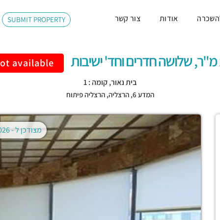
השכרה
אודות
צור קשר
SUBMIT PROPERTY
ות
ot available
בית נאור, קומה : 1
המדע 6,
הרצליה
,
הרצליה פיתוח
מצודכן ל -
02.08.2026