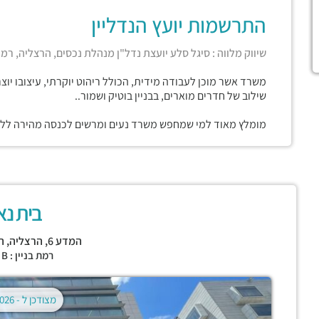
התרשמות יועץ הנדליין
שיווק מלווה : סיגל סלע יועצת נדל"ן מנהלת נכסים, הרצליה, רמ
משרד אשר מוכן לעבודה מידית, הכולל ריהוט יוקרתי, עיצובו יוצר
שילוב של חדרים מוארים, בבניין בוטיק ושמור..
מומלץ מאוד למי שמחפש משרד נעים ומרשים לכנסה מהירה ללא 
בית נא
המדע 6,
הרצליה
,
ה
רמת בניין : CLASS B
מצודכן ל -
02.08.2026