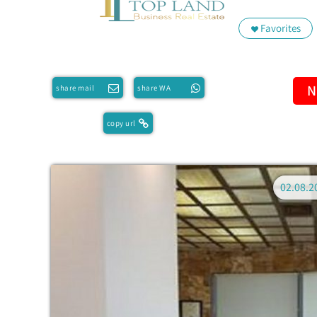
Favorites
N
share mail
share WA
copy url