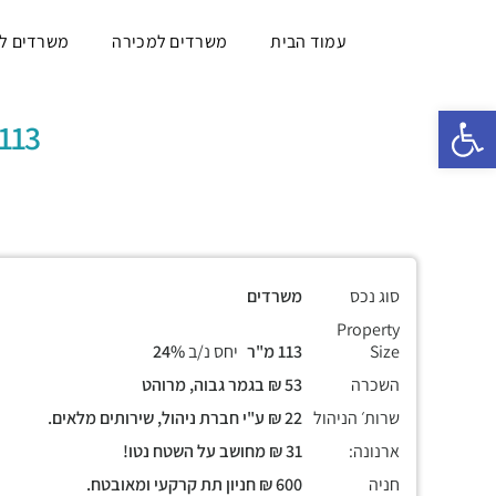
עמוד הבית
משרדים למכירה
משרדים ל
פתח סרגל נגישות
113 מ"ר, שלושה חדרים וחד' ישיב
סוג נכס
משרדים
Property
Size
113 מ"ר
יחס נ/ב
24%
השכרה
53 ₪ בגמר גבוה, מרוהט
שרות׳ הניהול
22 ₪ ע"י חברת ניהול, שירותים מלאים.
ארנונה:
31 ₪ מחושב על השטח נטו!
חניה
600 ₪ חניון תת קרקעי ומאובטח.