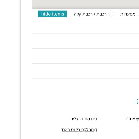
hide items
מסעדות
רכבת / רכבת קלה
בית מור הרצליה
קומפלקס ביזנס פארק