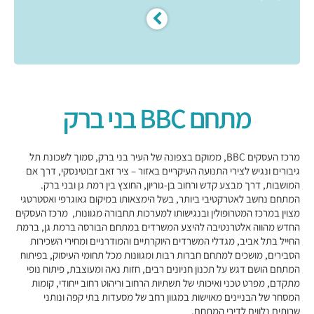
מתחם BBC בני ברק
מרכז העסקים BBC, ממוקם בצפונה של העיר בני ברק, סמוך לשכונת תל
גיבורים ונגיש לצירי התנועה העיקריים באזור – ציר זאב זבוטינסקי, דרך אם
המושבות, דרך מבצע קדש ורחוב בן-גוריון, החוצץ בין רמת גן ובני ברק.
המתחם נחשב לאטרקטיבי ביותר, בשל הימצאותו במיקום גאוגרפי ואסטרטגי
מצוין במרכז המטרופולין ובנגישותו למערכות תחבורה מגוונות, מרכז העסקים
החדש מהווה אלטרנטיבה להיצע המשרדים במתחם הבורסה ברמת גן, ברמת
החייל בתל אביב, מגדלי המשרדים היוקרתיים והמודרניים ומחירי השכירות
הסבירים, מושכים למתחם חברות רבות ומגוונות מכל תחומי העיסוק, בפיתוח
המתחם הושם דגש על תכנון חניונים רבים, חזות נאה ומעוצבת, פיתוח נופי
מתקדם, מפרט טכני ואיכותי של תשתיות הרחוב וריהוט רחוב ייחודי, קומות
המסחר של הבניינים מאוישות במגוון רחב של מסעדות בתי קפה ונותני
שרותים נלווים לדירי המתחם,