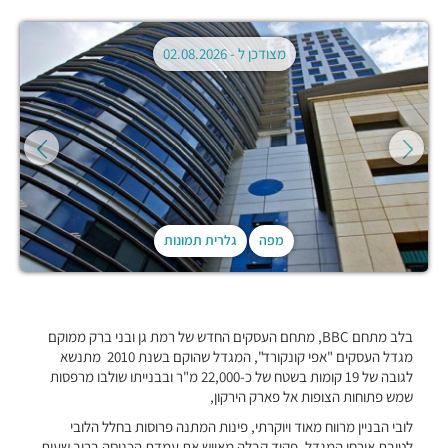
מצודכן ל -
02.08.2026
מפה
גלרית תמונות
בלב מתחם BBC, מתחם העסקים החדש של רמת גן ובני ברק ממוקם
מגדל העסקים "אפי קונקורד", המגדל שהוקם בשנת 2010 מתנשא
לגובה של 19 קומות בשטח של כ-22,000 מ"ר ובבנייתו שולבו מרפסות
שמש פתוחות הצופות אל פארק הירקון,
לובי הבניין מרווח מאוד ויוקרתי, פינות המתנה פרוסות בחלל הלובי
לטובת אורחי המגדל, פקיד קבלה מאייש את עמדת הכניסה ברוב שעות