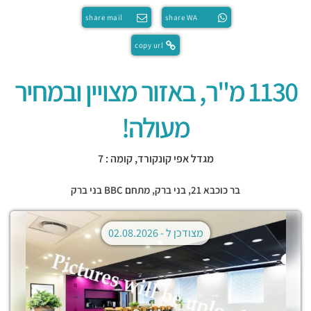
share mail
share WA
copy url
1130 מ"ר, באזור מצויין ובמחיר
מעולה!
מגדל אפי קונקורד, קומה : 7
בר כוכבא 21,
בני ברק
,
מתחם BBC בני ברק
מצודכן ל -
02.08.2026