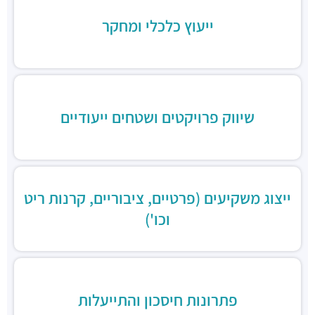
Aroma
מסעדות ·
מגדלי ב.ס.ר, בן גוריון 1, רמת גן
ייעוץ כלכלי ומחקר
מסעדה הודית קארילינה
מסעדות ·
הירקון 42, בני ברק
בורגרים
מסעדות ·
כינרת 9, בני ברק
שיווק פרויקטים ושטחים ייעודיים
ייצוג משקיעים (פרטיים, ציבוריים, קרנות ריט
וכו')
פתרונות חיסכון והתייעלות