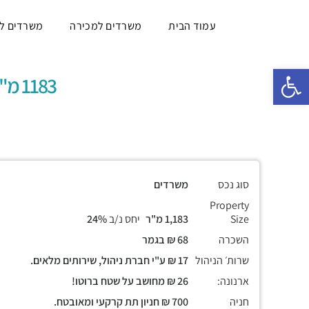
עמוד הבית
משרדים למכירה
משרדים ל
פתח סרגל נגישות
1183 מ"ר, מעוצב, יינתן התאמה לצרכי השוכר
סוג נכס
משרדים
Property
Size
1,183 מ"ר
יחס נ/ב
24%
השכרה
68 ₪ בגמר
שרות׳ הניהול
17 ₪ ע"י חברת ניהול, שירותים מלאים.
ארנונה:
26 ₪ מחושב על שטח ברוטו!
חניה
700 ₪ חניון תת קרקעי ומאובטח.