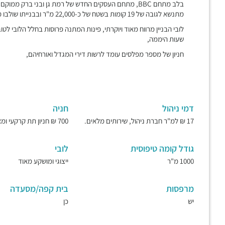
מתנשא לגובה של 19 קומות בשטח של כ-22,000 מ"ר ובבנייתו שולבו מרפסות שמש פתוחות הצופות אל פארק הירקון,
לובי הבניין מרווח מאוד ויוקרתי, פינות המתנה פרוסות בחלל הלובי 
שעות היממה,
חניון של מספר מפלסים עומד לרשות דירי המגדל ואורחיהם,
דמי ניהול
חניה
17 ₪ למ"ר חברת ניהול, שירותים מלאים.
700 ₪ חניון תת קרקעי ומאובטח.
גודל קומה טיפוסית
לובי
1000 מ"ר
ייצוגי ומושקע מאוד
מרפסות
בית קפה/מסעדה
יש
כן