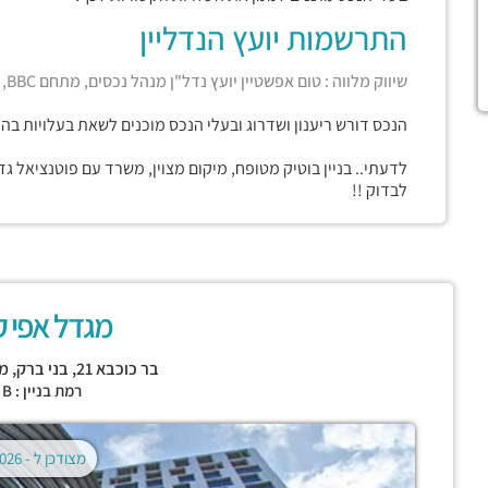
התרשמות יועץ הנדליין
שיווק מלווה : טום אפשטיין יועץ נדל"ן מנהל נכסים, מתחם BBC, בני ברק
הנכס דורש ריענון ושדרוג ובעלי הנכס מוכנים לשאת בעלויות בה
לדעתי.. בניין בוטיק מטופח, מיקום מצוין, משרד עם פוטנציאל ג
לבדוק !!
מגדל אפי ק
בר כוכבא 21,
בני ברק
,
מתחם
רמת בניין : CLASS B
מצודכן ל -
02.08.2026