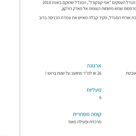
בלב מתחם BBC, מתחם העסקים החדש של רמת גן ובני ברק ממוקם מגדל העסקים "אפי קונקורד", המגדל שהוקם בשנת 2010
לטובת אורחי המגדל, פקיד קבלה מאייש את עמדת הכניסה ברוב
ארנונה
26 ₪ למ"ר מחושב על שטח ברוטו !
מעליות
6
קומה מסחרית
מרכזית ופעילה מאוד