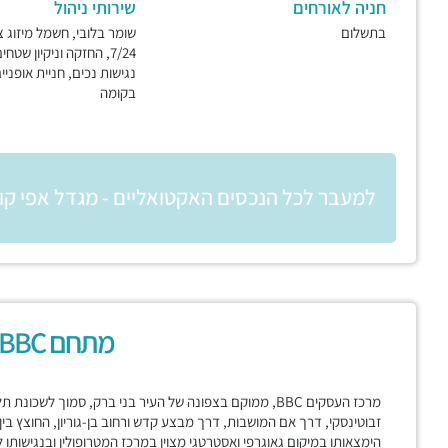
חניה לאורחים
שירותי ניהול
בתשלום
שומר בלובי, חשמל מיזוג צ
7/24, החזקה וניקיון שטחי
נגישות נכים, חניית אופניים
בקומה
למעבר לכל הנכסים האקטואליים - מגדל אפי קו
מתחם BBC בני ברק
מרכז העסקים BBC, ממוקם בצפונה של העיר בני ברק, סמוך לשכ
זבוטינסקי, דרך אם המושבות, דרך מבצע קדש ורחוב בן-גוריון, החוצץ בי
הימצאותו במיקום גאוגרפי ואסטרטגי מצוין במרכז המטרופולין ובנגישות