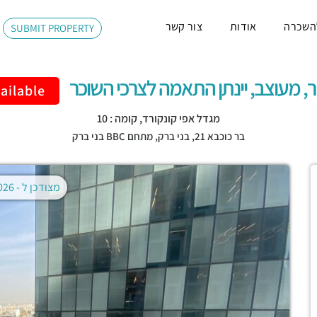
השכרה
אודות
צור קשר
SUBMIT PROPERTY
ailable
מגדל אפי קונקורד, קומה : 10
בר כוכבא 21,
בני ברק
,
מתחם BBC בני ברק
מצודכן ל -
02.08.2026