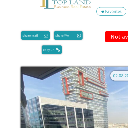
Favorites
Not av
share mail
share WA
copy url