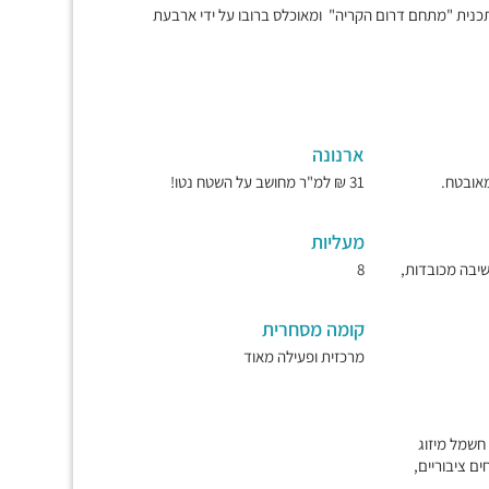
כנית "מתחם דרום הקריה" ומאוכלס ברובו על ידי ארבעת
ארנונה
31 ₪ למ"ר מחושב על השטח נטו!
מעליות
ישיבה מכובדות,
8
קומה מסחרית
מרכזית ופעילה מאוד
מר בלובי, שמירה 7/24, חשמל מיזוג
ים ציבוריים,