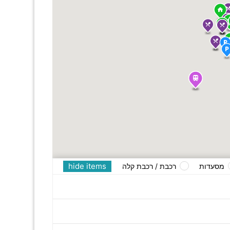
hide items
מסעדות
רכבת / רכבת קלה