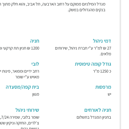
מגדל המילניום ממוקם על רחוב הארבעה, תל אביב, והוא חלק מתוך ת
בנקים מהגדולים במשק.
דמי ניהול
חניה
27 ₪ למ"ר ע"י חברת ניהול, שירותים
1200 ₪ חניון תת קרקעי ומאובטח.
מלאים.
גודל קומה טיפוסית
לובי
כ 1250 מ"ר
רחב ידיים ומפואר, פינות 
מאויש ע"י שומר
מרפסות
בית קפה/מסעדה
יש
מגוון
חניה לאורחים
שירותי ניהול
בחניון המגדל בתשלום
שו
צ'לרים, החזקה וניקיון שטח
נגישות נכים