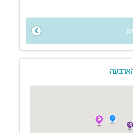
ום
הארבעה