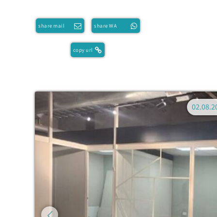
share mail
share WA
copy url