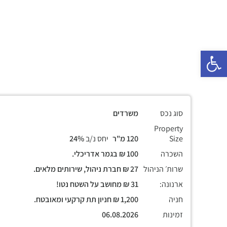
פתח סרגל נגישות
סוג נכס
משרדים
Property
Size
120 מ"ר
יחס נ/ב
24%
השכרה
100 ₪ בגמר אדריכלי.
שרות׳ הניהול
27 ₪ חברת ניהול, שירותים מלאים.
ארנונה:
31 ₪ מחושב על השטח נטו!
חניה
1,200 ₪ חניון תת קרקעי ומאובטח.
זמינות
06.08.2026