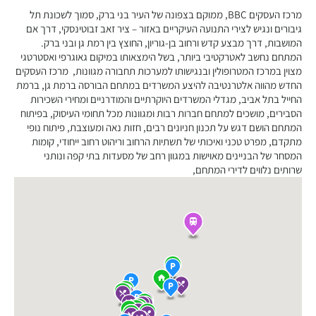
מרכז העסקים BBC, ממוקם בצפונה של העיר בני ברק, סמוך לשכונת תל
גיבורים ונגיש לצירי התנועה העיקריים באזור – ציר זאב זבוטינסקי, דרך אם
המושבות, דרך מבצע קדש ורחוב בן-גוריון, החוצץ בין רמת גן ובני ברק.
המתחם נחשב לאטרקטיבי ביותר, בשל הימצאותו במיקום גאוגרפי ואסטרטגי
מצוין במרכז המטרופולין ובנגישותו למערכות תחבורה מגוונות, מרכז העסקים
החדש מהווה אלטרנטיבה להיצע המשרדים במתחם הבורסה ברמת גן, ברמת
החייל בתל אביב, מגדלי המשרדים היוקרתיים והמודרניים ומחירי השכירות
הסבירים, מושכים למתחם חברות רבות ומגוונות מכל תחומי העיסוק, בפיתוח
המתחם הושם דגש על תכנון חניונים רבים, חזות נאה ומעוצבת, פיתוח נופי
מתקדם, מפרט טכני ואיכותי של תשתיות הרחוב וריהוט רחוב ייחודי, קומות
המסחר של הבניינים מאוישות במגוון רחב של מסעדות בתי קפה ונותני
שרותים נלווים לדירי המתחם,