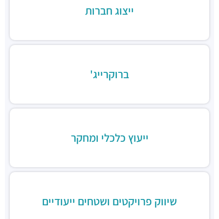
בורגרים בסר בני ברק- כשר
ייצוג חברות
מסעדות ·
מצדה 9, מגדלי בסר 3, בני ברק
Chicken Station - Bnei Brak
מסעדות ·
בר כוכבא 16, בני ברק
רולדין
מסעדות ·
דוד בן גוריון 9, בני ברק
ברוקרייג'
שניצל קומפני
מסעדות ·
דוד בן גוריון 1, בני ברק
קפה קפה
מסעדות ·
דוד בן גוריון 2, רמת גן
Aroma
מסעדות ·
מגדלי ב.ס.ר, בן גוריון 1, רמת גן
ייעוץ כלכלי ומחקר
מסעדה הודית קארילינה
מסעדות ·
הירקון 42, בני ברק
בורגרים
מסעדות ·
כינרת 9, בני ברק
שיווק פרויקטים ושטחים ייעודיים