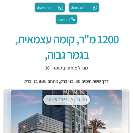
share mail
share WA
copy url
1200 מ"ר, קומה עצמאית,
בגמר גבוה,
מגדל צ'מפיון, קומה : 16
דרך ששת הימים 30,
בני ברק
,
מתחם BBC בני ברק
מצודכן ל -
02.08.2026