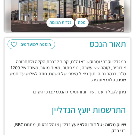
מפה
גלרית תמונות
תאור הנכס
הוספה למועדפים
במגדל יוקרתי ומבוקש באזה"ת, קרוב לרכבת הקלה ולתחבורה
ציבורית, קומה שש עשרה , נוף פתוח, מאוד מואר, משרד של 1200
מ"ר, בגמר גבוה, תוך ניצול מיטבי של השטח. חוזה לשלוש עד חמש
שנים, פלוס אופציה.
ניתן לקבל ריענון, שדרוג והתאמת הנכס לצרכי השוכר.
התרשמות יועץ הנדליין
שיווק מלווה : טל דודו הלוי יועץ נדל"ן מנהל נכסים, מתחם
BBC,
בני ברק