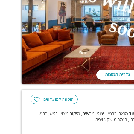
גלרית תמונות
הוספה למועדפים
1,20 מ"ר עם נוף פתוח ומאוד מואר, בבניין ייצוגי ומרשים, מיקום מצוין ונגיש, כרגע
כר), בגמר מושקע ויפה…