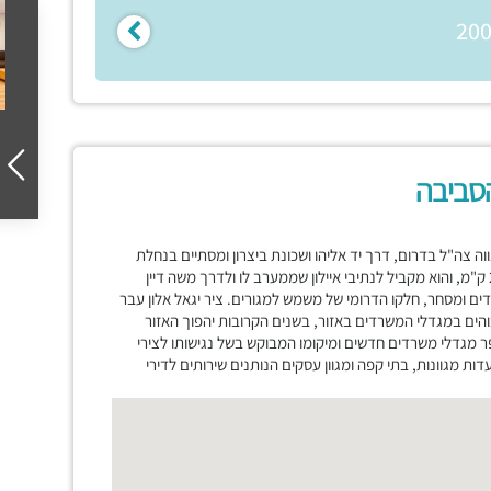
הסביבה
וה צה"ל בדרום, דרך יד אליהו ושכונת ביצרון ומסתיים בנחלת
יצחק בצפון. סמוך למחלף הרכבת בנתיבי איילון, אורכו של הרחוב הוא 2.9 ק"מ, והוא מקביל לנתיבי איילון שממערב לו ולדרך משה דיין
רדים ומסחר, חלקו הדרומי של משמש למגורים. ציר יגאל אלון עבר
הים במגדלי המשרדים באזור, בשנים הקרובות יהפוך האזור
מגדלי משרדים חדשים ומיקומו המבוקש בשל נגישותו לצירי
ת מגוונות, בתי קפה ומגוון עסקים הנותנים שירותים לדירי