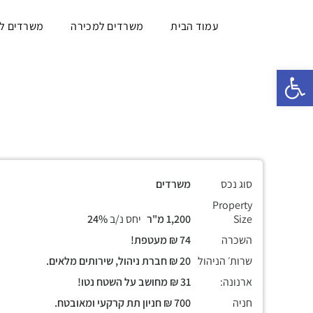
עמוד הבית
משרדים למכירה
משרדים ל
פתח סרגל נגישות
סוג נכס
משרדים
Property
Size
1,200 מ"ר
יחס נ/ב
24%
השכרה
74 ₪ מעטפת!
שרות׳ הניהול
20 ₪ חברת ניהול, שירותים מלאים.
ארנונה:
31 ₪ מחושב על השטח נטו!
חניה
700 ₪ חניון תת קרקעי ומאובטח.