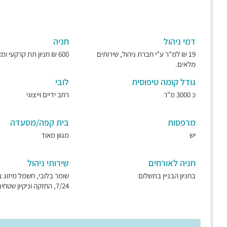
דמי ניהול
חניה
19 ₪ למ"ר ע"י חברת ניהול, שירותים
600 ₪ חניון תת קרקעי ומאובטח.
מלאים.
גודל קומה טיפוסית
לובי
כ 3000 מ"ר
רחב ידיים וייצוגי
מרפסות
בית קפה/מסעדה
יש
מגוון מאוד
חניה לאורחים
שירותי ניהול
בחניון הבניין בתשלום
שומר בלובי, חשמל מיזוג צ
7/24, החזקה וניקיון שטחים ציבוריים