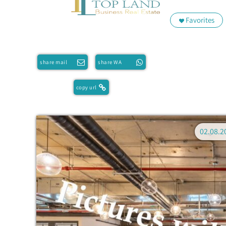
Favorites
share mail
share WA
copy url