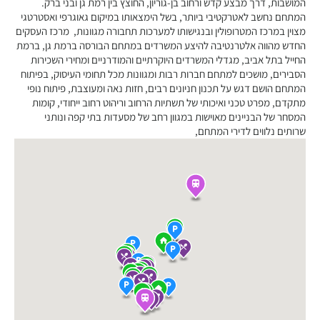
המושבות, דרך מבצע קדש ורחוב בן-גוריון, החוצץ בין רמת גן ובני ברק.
המתחם נחשב לאטרקטיבי ביותר, בשל הימצאותו במיקום גאוגרפי ואסטרטגי
מצוין במרכז המטרופולין ובנגישותו למערכות תחבורה מגוונות, מרכז העסקים
החדש מהווה אלטרנטיבה להיצע המשרדים במתחם הבורסה ברמת גן, ברמת
החייל בתל אביב, מגדלי המשרדים היוקרתיים והמודרניים ומחירי השכירות
הסבירים, מושכים למתחם חברות רבות ומגוונות מכל תחומי העיסוק, בפיתוח
המתחם הושם דגש על תכנון חניונים רבים, חזות נאה ומעוצבת, פיתוח נופי
מתקדם, מפרט טכני ואיכותי של תשתיות הרחוב וריהוט רחוב ייחודי, קומות
המסחר של הבניינים מאוישות במגוון רחב של מסעדות בתי קפה ונותני
שרותים נלווים לדירי המתחם,