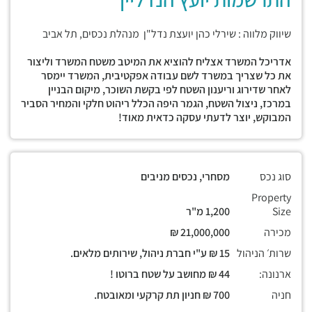
שיווק מלווה : שירלי כהן יועצת נדל"ן מנהלת נכסים, תל אביב
אדריכל המשרד אצליח להוציא את המיטב משטח המשרד וליצור
את כל שצריך במשרד לשם עבודה אפקטיבית, המשרד יימסר
לאחר שדירוג וריענון השטח לפי בקשת השוכר, מיקום הבניין
במרכז, ניצול השטח, הגמר היפה הכלל ריהוט חלקי והמחיר הסביר
המבוקש, יוצר לדעתי עסקה כדאית מאוד!
סוג נכס
מסחרי, נכסים מניבים
Property
Size
1,200 מ"ר
מכירה
21,000,000 ₪
שרות׳ הניהול
15 ₪ ע"י חברת ניהול, שירותים מלאים.
ארנונה:
44 ₪ מחושב על שטח ברוטו !
חניה
700 ₪ חניון תת קרקעי ומאובטח.