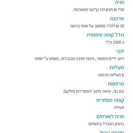
חניה
750 ₪ חניון תת קרקעי ומאובטח.
ארנונה
26 ₪ למ"ר מחושב על שטח ברוטו!
גודל קומה טיפוסית
כ 1000 מ"ר
לובי
רחב ידיים ומפואר, פינות ישיבה מכובדות, מאויש ע"י שומר
מעליות
6 מעליות חכמות
מרפסות
עם נוף, יציאה מתוך המשרדים (חלקם)
קומה מסחרית
פעילה
חניה לאורחים
בחניון המגדל בתשלום
שירותי ניהול