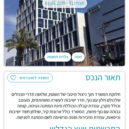
מצודכן ל -
02.08.2026
מפה
גלרית תמונות
תאור הנכס
הוספה למועדפים
חלוקת המשרד תוך ניצול מיטבי של השטח, שלושה חדרי מנהלים
שלכולם חלון עם נוף, חדר ישיבות לעשרה משתתפים, מעוצב
וכולל מקרן, עמדת קבלה הכוללת פינת המתנה נעימה, קומה
גבוהה עם נוף פתוח, המשרד כולל ארונות קיר, שולחן חשד ישיבות
וכיסאות, עמדת מזכירות וספה מרשימה לשם המתנה לפגישה.
התרשמות יועץ הנדליין