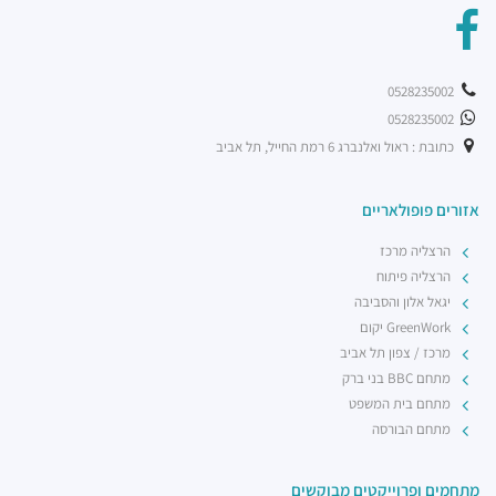
0528235002
0528235002
כתובת : ראול ואלנברג 6 רמת החייל, תל אביב
אזורים פופולאריים
הרצליה מרכז
הרצליה פיתוח
יגאל אלון והסביבה
GreenWork יקום
מרכז / צפון תל אביב
מתחם BBC בני ברק
מתחם בית המשפט
מתחם הבורסה
מתחמים ופרוייקטים מבוקשים