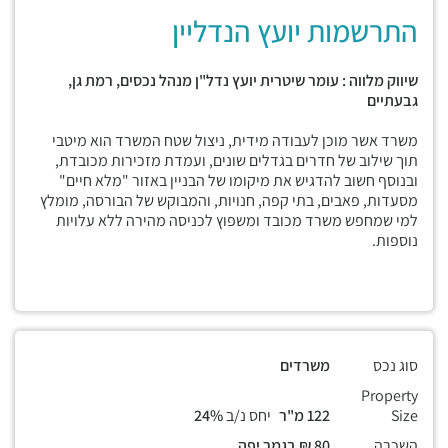
התרשמות יועץ הנדליין
שיווק מלווה : עומר שיטרית יועץ נדל"ן מנהל נכסים, רמת גן,
גבעתיים
משרד אשר מוכן לעבודה מידית, ניצול שטח המשרד הוא מיטבי
תוך שילוב של חדרים בגדלים שונים, ועמדת מזכירות מכובדת,
ובנוסף חשוב להדגיש את מיקומו של הבניין באזור "מלא חיים"
מסעדות, פאבים, בתי קפה, חנויות, והמבוקש של הבורסה, מומלץ
למי שמחפש משרד מכובד ומשפוץ לכניסה מהירה ללא עלויות
נוספות.
סוג נכס
משרדים
Property
Size
122 מ"ר
יחס נ/ב
24%
השכרה
80 ₪ בגמר יפה.