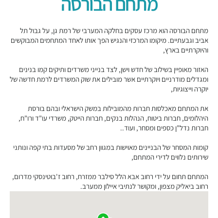
מתחם הבורסה
מתחם הבורסה הוא מרכז עסקים בחלקה המערבי של רמת גן, על גבול תל
אביב וגבעתיים. מיקומו המרכזי והנגיש הפך אותו לאחד המתחמים המבוקשים
והיוקרתיים בארץ,
האזור מאופיין בשילוב של חדש וישן, לצד בנייני משרדים ותיקים קמו בנינים
ומגדלים מודרניים ויוקרתיים אשר מובילים את שוק המשרדים לרמת חדשה של
יוקרה וייצוגיות,
את המתחם מאכלסות חברות מהמובילות במשק הישראלי ובהם בורסת
היהלומים, חברות ביטוח, הנהלות בנקים, חברות הייטק, משרדי עו"ד ורו"ח,
חברות נדל"ן כספים ומסחר, ועוד..
קומות המסחר של הבניינים מאוישות במגוון רחב של מסעדות בתי קפה ונותני
שירותים נלווים לדירי המתחם,
המתחם תחום על ידי רחוב אבא הלל סילבר ממזרח, רחוב ז'בוטינסקי מדרום,
רחוב ביאליק מצפון, ומקושר לנתיבי איילון ממערב.