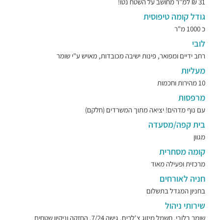
31 ₪ למ"ר מחושב על השטח נטו!
גודל קומה טיפוסית
כ 1000 מ"ר
לובי
רחב ידיים ומפואר, פינות ישיבה מכובדות, מאויש ע"י שומר
מעליות
10 מהירות וחכמות
מרפסות
עם נוף מדהים! יציאה מתוך המשרדים (חלקם)
בית קפה/מסעדה
מגוון
קומה מסחרית
מרכזית ופעילה מאוד
חניה לאורחים
בחניון המגדל בתשלום
שירותי ניהול
שומר בלובי, חשמל מיזוג צ'לרים, גישה 7/24, החזקה וניקיון שטחים