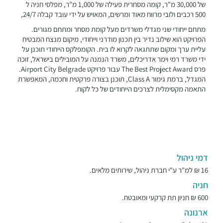
של 30,000 מ"ר, קומה מסחרית פעילה של 1,000 מ"ר, מפלסי חניה ל
500 רכבים ולובי מרווח מאוד ומרשים, המאויש על ידי עובד קבלה 24/7,
מתחם ייחודי שני מגדלי משרדים מעל קומת מסחר ומתחם מגורים.
הפרויקט הוא שילוב נדיר בין תכנון מודרני וייחודי, מיקום מנצח המבטיח
עליית ערך ומקום שתתגאה לקרוא לו בית. הקומפלקס הייחודי תוכנן על
ידי משרד רמי וימר אדריכלים, משרד הנמנה על המובילים בישראל, זוכה
פרס The Best Project Award עבור פרויקט Airport City Belgrade.
המגדל, ברמת גימור Class A, תוכנן בצורה פרקטית וחכמה, המאפשרת
התאמה מקסימלית לצרכים הייחודים של כל לקוח.
דמי ניהול
16 ₪ למ"ר ע"י חברת ניהול, שירותים מלאים.
חניה
600 ₪ חניון תת קרקעי ומאובטח.
ארנונה