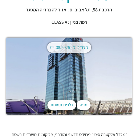
הרכבת 58,
תל אביב יפו
,
אזור לה גרדיה המסגר
רמת בניין : CLASS A
מצודכן ל -
02.08.2026
מפה
גלרית תמונות
"מגדל אלקטרה סיטי" פרויקט חדשני ומודרני, 29 קומות משרדים בשטח