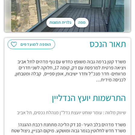
מפה
גלרית תמונות
תאור הנכס
הוספה למועדפים
משרד קטן ברמה גבוה משופץ כחדש עם נוף מדהים לתל אביב
ויציאה פרטית למרפסת עם דק, קומה 17, חלוקה לשני חדרים
מרווחים- חדר מנכ"ל וחדר ישיבות, אופן ספייס, קבלה ומטבחון,
לכניסה מידית…
התרשמות יועץ הנדליין
שיווק מלווה : עומר שוחט יועצת נדל"ן מנהלת נכסים, תל אביב
משרד מדהים בלב העיר- 10 דק הליכה מתחנת רכבת ההגנה!
משרד חדש לחלוטין בגמר גבוה ומושקע. מיקום הבניין, ניצול שטח