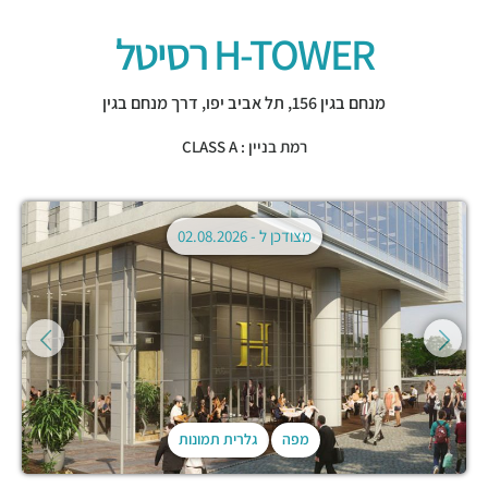
H-TOWER רסיטל
מנחם בגין 156,
תל אביב יפו
,
דרך מנחם בגין
רמת בניין : CLASS A
מצודכן ל -
02.08.2026
מפה
גלרית תמונות