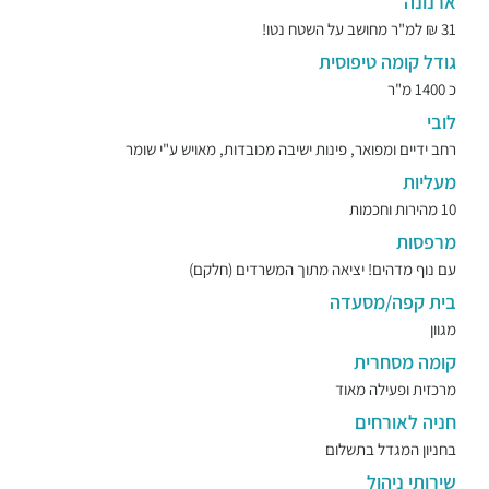
ארנונה
31 ₪ למ"ר מחושב על השטח נטו!
גודל קומה טיפוסית
כ 1400 מ"ר
לובי
רחב ידיים ומפואר, פינות ישיבה מכובדות, מאויש ע"י שומר
מעליות
10 מהירות וחכמות
מרפסות
עם נוף מדהים! יציאה מתוך המשרדים (חלקם)
בית קפה/מסעדה
מגוון
קומה מסחרית
מרכזית ופעילה מאוד
חניה לאורחים
בחניון המגדל בתשלום
שירותי ניהול