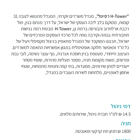
"H-Tower רסיטל",
מגדל משרדים יוקרתי,
המגדל מתנשא לגובה 31
קומות, ממוקם בלב ליבה העסקי של ישראל, על דרך מנחם בגין, מול
רכבת ארלוזרוב והבורסה ברמת גן,
H-Tower
מבטיח רמת נגישות
תחבורתית גבוהה וקירבה נוחה לכל מרכזי העסקים המרכזיים של
ישראל, תכנונו המוקפד של המגדל מתאפיין בניצול מקסימלי ויעיל של
כל מ"ר ומאפשר חלוקה אופטימלית במגוון אפשרויות התאמה למשרדים.
העיצוב הייחודי, מעטפת בניין חוסכת אנרגיה, נוף עוצר נשימה, לובי גבוה
ומרשים, מאות מקומות חניה, מספר מעליות מהירות, שטחי מסחר
ייעודיים למתן שירותים, מסעדות, בתי קפה וחנויות מתמחות, שטחי
אחסון לאופניים, מלתחות לשירות העובדים במגדל,
דמי ניהול
14.5 ₪ למ"ר חברת ניהול, שירותים מלאים.
חניה
1800 ₪ חניון תת קרקעי ומאובטח.