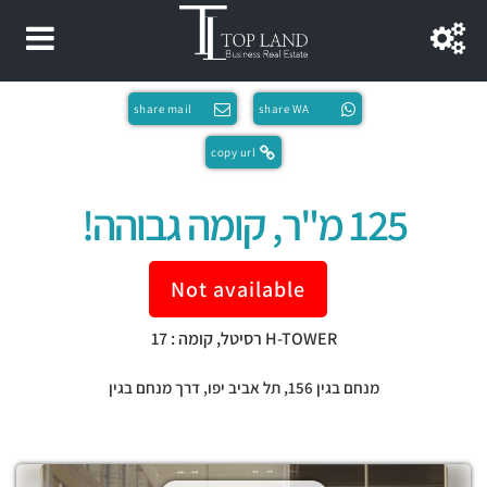
share mail
share WA
copy url
125 מ"ר, קומה גבוהה!
Not available
H-TOWER רסיטל, קומה : 17
מנחם בגין 156,
תל אביב יפו
,
דרך מנחם בגין