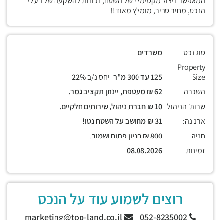
המאפשר ניצול מקסימלי של השטח, נכונות להשקעה של בעלי
הנכס, מחיר סביר, מומלץ מאוד!!
סוג נכס
משרדים
Property
Size
125 עד 300 מ"ר
יחס נ/ב
22%
השכרה
62 ₪ מעטפת, יינתן תקציב גמר.
שרות׳ הניהול
10 ₪ חברת ניהול, שירותים חלקיים.
ארנונה:
31 ₪ מחושב על השטח נטו!
חניה
800 ₪ חניון פתוח ושמור.
זמינות
08.08.2026
רוצים לשמוע עוד על הנכס
marketing@top-land.co.il
052-8235002