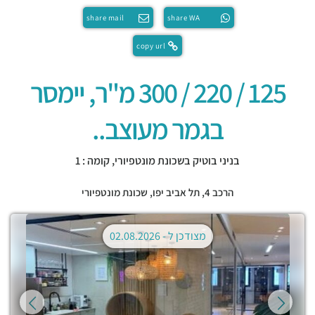
share mail
share WA
copy url
125 / 220 / 300 מ"ר, יימסר
בגמר מעוצב..
בניני בוטיק בשכונת מונטפיורי, קומה : 1
הרכב 4,
תל אביב יפו
,
שכונת מונטפיורי
מצודכן ל -
02.08.2026