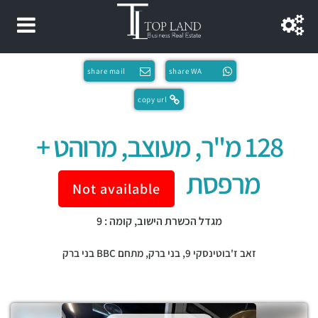
share mail
share WA
copy url
128 מ"ר, מעוצב, מרוהט +
מרפסת
Not available
מגדל הכשרת הישוב, קומה : 9
זאב ז'בוטינסקי 9,
בני ברק
,
מתחם BBC בני ברק