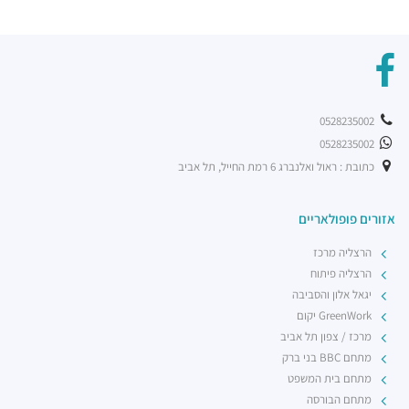
0528235002
0528235002
כתובת : ראול ואלנברג 6 רמת החייל, תל אביב
אזורים פופולאריים
הרצליה מרכז
הרצליה פיתוח
יגאל אלון והסביבה
GreenWork יקום
מרכז / צפון תל אביב
מתחם BBC בני ברק
מתחם בית המשפט
מתחם הבורסה