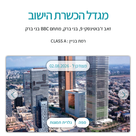
מגדל הכשרת הישוב
זאב ז'בוטינסקי 9,
בני ברק
,
מתחם BBC בני ברק
רמת בניין : CLASS A
מצודכן ל -
02.08.2026
מפה
גלרית תמונות