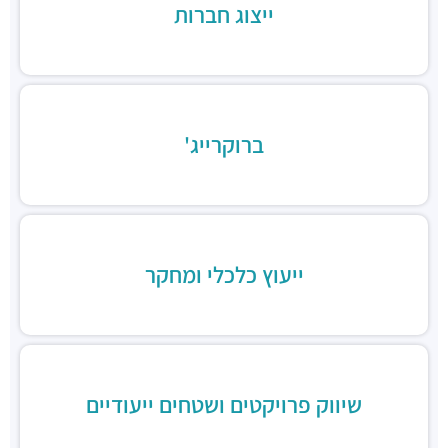
בורגרים בסר בני ברק- כשר
ייצוג חברות
מסעדות ·
מצדה 9, מגדלי בסר 3, בני ברק
Chicken Station - Bnei Brak
מסעדות ·
בר כוכבא 16, בני ברק
רולדין
מסעדות ·
דוד בן גוריון 9, בני ברק
ברוקרייג'
שניצל קומפני
מסעדות ·
דוד בן גוריון 1, בני ברק
קפה קפה
מסעדות ·
דוד בן גוריון 2, רמת גן
Aroma
מסעדות ·
מגדלי ב.ס.ר, בן גוריון 1, רמת גן
ייעוץ כלכלי ומחקר
מסעדה הודית קארילינה
מסעדות ·
הירקון 42, בני ברק
בורגרים
מסעדות ·
כינרת 9, בני ברק
שיווק פרויקטים ושטחים ייעודיים