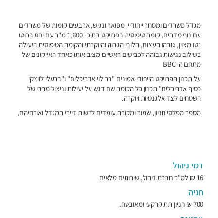
מגדל משרדים ומסחר ייחודיי, מפואר ונגיש, ארבעים קומות של משרדים
עם נוף מדהים, קומה טיפוסית בפרויקט בת כ- 1,600 מ"ר עם יחס ברוטו
נטו מצוין, גובהו העצום, הלובי הגבוה והיוקרתי והקומה הטיפוסית היעילה
בשילוב נגישות גבוהה לכבישים ראשיים מציב אותו כאחד האייקונים של
מתחם ה-BBC
על תכנון הפרויקט הייחודי אמונים "בר לוי אדריכלים" ו"ברעלי לויצקי
כסיף אדריכלים" תכנון כל הקומה שם דגש על יעילות וניצול מרבי של
השטחים לצד אלגנטיות ויוקרה.
מספר מפלסי חניון, שמור ומקורה עומדים לרשות דיירי המגדל ואורחיהם,
דמי ניהול
16 ₪ למ"ר חברת ניהול, שירותים מלאים.
חניה
700 ₪ חניון תת קרקעי ומאובטח.