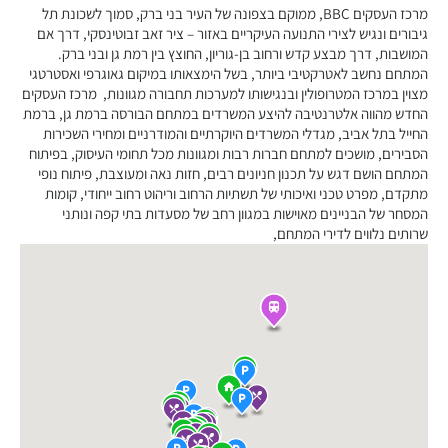
מרכז העסקים BBC, ממוקם בצפונה של העיר בני ברק, סמוך לשכונת תל
גיבורים ונגיש לצירי התנועה העיקריים באזור – ציר זאב זבוטינסקי, דרך אם
המושבות, דרך מבצע קדש ורחוב בן-גוריון, החוצץ בין רמת גן ובני ברק.
המתחם נחשב לאטרקטיבי ביותר, בשל הימצאותו במיקום גאוגרפי ואסטרטגי
מצוין במרכז המטרופולין ובנגישותו למערכות תחבורה מגוונות, מרכז העסקים
החדש מהווה אלטרנטיבה להיצע המשרדים במתחם הבורסה ברמת גן, ברמת
החייל בתל אביב, מגדלי המשרדים היוקרתיים והמודרניים ומחירי השכירות
הסבירים, מושכים למתחם חברות רבות ומגוונות מכל תחומי העיסוק, בפיתוח
המתחם הושם דגש על תכנון חניונים רבים, חזות נאה ומעוצבת, פיתוח נופי
מתקדם, מפרט טכני ואיכותי של תשתיות הרחוב וריהוט רחוב ייחודי, קומות
המסחר של הבניינים מאוישות במגוון רחב של מסעדות בתי קפה ונותני
שרותים נלווים לדירי המתחם,