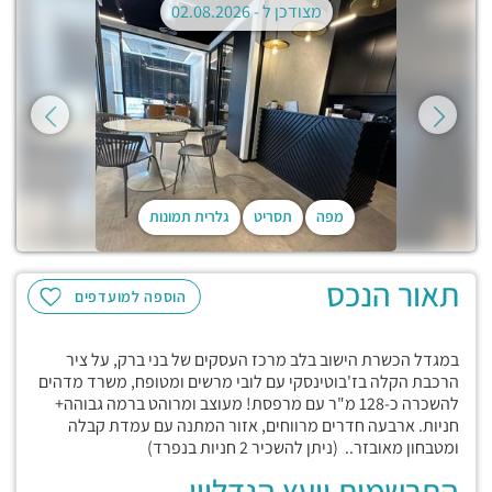
מצודכן ל -
02.08.2026
מפה
תסריט
גלרית תמונות
תאור הנכס
הוספה למועדפים
במגדל הכשרת הישוב בלב מרכז העסקים של בני ברק, על ציר
הרכבת הקלה בז'בוטינסקי עם לובי מרשים ומטופח, משרד מדהים
להשכרה כ-128 מ"ר עם מרפסת! מעוצב ומרוהט ברמה גבוהה+
חניות. ארבעה חדרים מרווחים, אזור המתנה עם עמדת קבלה
ומטבחון מאובזר.. (ניתן להשכיר 2 חניות בנפרד)
התרשמות יועץ הנדליין