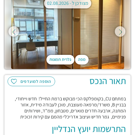
מצודכן ל -
02.08.2026
מפה
גלרית תמונות
תאור הנכס
הוספה למועדפים
במתחם CU, בקומפלקס הכי מבוקש ברמת החייל! חדש וייחודי,
בבניין B, משרד/מרפאה מעוצבת, מוכן לעבודה מידית, אזור
המתנה, ארבעה חדרים מוארים, מטבחון, ממ"ד, ושירותים
פנימיים, גמר חדיש ועיצוב אדריכלי מהמם עם קירות זכוכית
התרשמות יועץ הנדליין