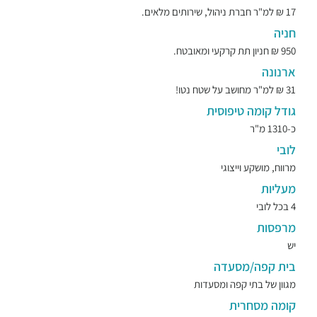
17 ₪ למ"ר חברת ניהול, שירותים מלאים.
חניה
950 ₪ חניון תת קרקעי ומאובטח.
ארנונה
31 ₪ למ"ר מחושב על שטח נטו!
גודל קומה טיפוסית
כ-1310 מ"ר
לובי
מרווח, מושקע וייצוגי
מעליות
4 בכל לובי
מרפסות
יש
בית קפה/מסעדה
מגוון של בתי קפה ומסעדות
קומה מסחרית