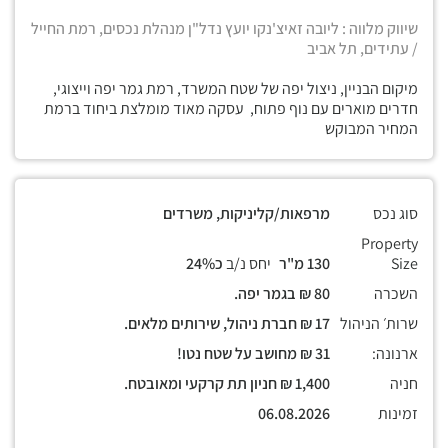
שיווק מלווה : ליובה זאיצ'נקו יועץ נדל"ן מנהלת נכסים, רמת החייל
/ עתידים, תל אביב
מיקום הבניין, ניצול יפה של שטח המשרד, רמת גמר יפה וייצוגי,
חדרים מוארים עם נוף פתוח, עסקה מאוד מומלצת ביחוד ברמת
המחיר המבוקש
סוג נכס
מרפאות/קליניקות, משרדים
Property
Size
130 מ"ר
יחס נ/ב
כ24%
השכרה
80 ₪ בגמר יפה.
שרות׳ הניהול
17 ₪ חברת ניהול, שירותים מלאים.
ארנונה:
31 ₪ מחושב על שטח נטו!
חניה
1,400 ₪ חניון תת קרקעי ומאובטח.
זמינות
06.08.2026