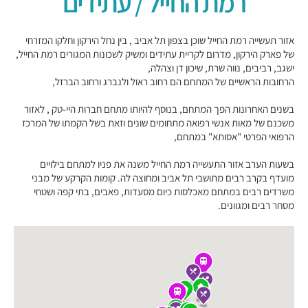
רמת החייל / עתידים
אזור תעשייה רמת החייל שוכן בצפון תל אביב , בין נחל הירקון וחלקו המזרחי
של פארק הירקון, מדרום לקריית עתידים ומשיק לשכונות המגורים רמת החייל,
ישגב, רביבים, נווה שרת, שיכון דן וצהלה,
הרחובות הראשיים של המתחם הם רחוב ראול ולנברג ורחוב הברזל,
בשנים האחרונות הפך המתחם, בנוסף להיותו מתחם חברות היי-טק , לאזור
משכנם של מאות אנשי רפואה מתחומים שונים וזאת בשל הקמתו של המרכז
הרפואי הפרטי "אסותא" במתחם,
בשעות הערב אזור התעשייה רמת החייל משנה את פניו למתחם בילויים
מועדף בקרב רבים מתושבי תל אביב ומחוצה לה. קומות הקרקע של מבני
משרדים רבים במתחם מאכלסות כיום מסעדות, פאבים, בתי קפה ושטחי
מסחר רבים ומגוונים.