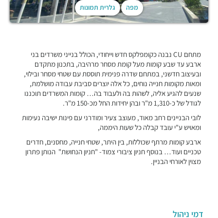
מפה
גלרית תמונות
מתחם CU נבנה כקומפלקס חדש וייחודי, הכולל בנייני משרדים בני
ארבע עד שבע קומות מעל קומת מסחר מרהיבה, בתכנון מתקדם
ובעיצוב חדשני, במתחם שדרה פנימית תוססת עם שטחי מסחר ובילוי,
ומאות מקומות חנייה נוחים, כל אלה יוצרים סביבת עבודה מושלמת,
שנעים להגיע אליה, לשהות בה ולעבוד בה… קומות המשרדים תוכננו
לגודל של כ-1,310 מ"ר ובהן יחידות החל מכ-150 מ"ר.
לובי הבניינים רחב מאוד, מעוצב צעיר ומודרני עם פינות ישיבה נעימות
ומאויש ע"י עובד קבלה כל שעות היממה,
ארבע קומות מרתף שכוללות, בין היתר, שטחי חנייה, מחסנים, חדרים
טכניים ועוד… בנוסף חניון ציבורי צמוד- "חניון הנחושת" הנותן פתרון
מצוין לאורחי הבניין.
דמי ניהול