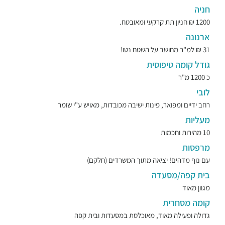
חניה
1200 ₪ חניון תת קרקעי ומאובטח.
ארנונה
31 ₪ למ"ר מחושב על השטח נטו!
גודל קומה טיפוסית
כ 1200 מ"ר
לובי
רחב ידיים ומפואר, פינות ישיבה מכובדות, מאויש ע"י שומר
מעליות
10 מהירות וחכמות
מרפסות
עם נוף מדהים! יציאה מתוך המשרדים (חלקם)
בית קפה/מסעדה
מגוון מאוד
קומה מסחרית
גדולה ופעילה מאוד, מאוכלסת במסעדות ובית קפה