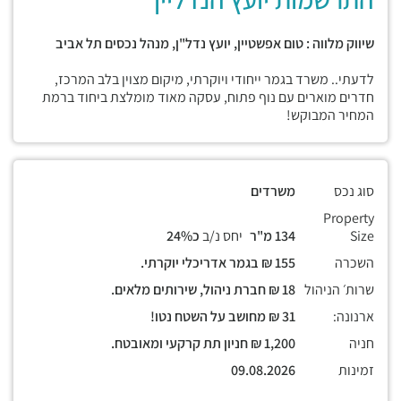
שיווק מלווה : טום אפשטיין, יועץ נדל"ן, מנהל נכסים תל אביב
לדעתי.. משרד בגמר ייחודי ויוקרתי, מיקום מצוין בלב המרכז,
חדרים מוארים עם נוף פתוח, עסקה מאוד מומלצת ביחוד ברמת
המחיר המבוקש!
סוג נכס
משרדים
Property
Size
134 מ"ר
יחס נ/ב
כ24%
השכרה
155 ₪ בגמר אדריכלי יוקרתי.
שרות׳ הניהול
18 ₪ חברת ניהול, שירותים מלאים.
ארנונה:
31 ₪ מחושב על השטח נטו!
חניה
1,200 ₪ חניון תת קרקעי ומאובטח.
זמינות
09.08.2026