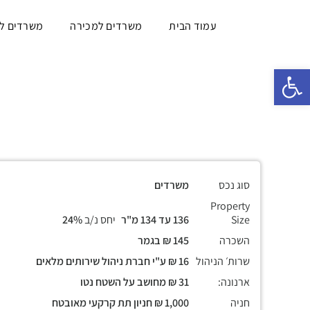
עמוד הבית
משרדים למכירה
משרדים ל
פתח סרגל נגישות
סוג נכס
משרדים
Property
Size
136 עד 134 מ"ר
יחס נ/ב
24%
השכרה
145 ₪ בגמר
שרות׳ הניהול
16 ₪ ע"י חברת ניהול שירותים מלאים
ארנונה:
31 ₪ מחושב על השטח נטו
חניה
1,000 ₪ חניון תת קרקעי מאובטח