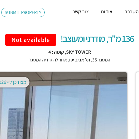
השכרה
אודות
צור קשר
SUBMIT PROPERTY
136 מ"ר, מודרני ומעוצב!
Not available
SKY TOWER, קומה : 4
המסגר 35,
תל אביב יפו
,
אזור לה גרדיה המסגר
מצודכן ל -
02.08.2026