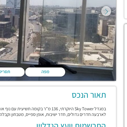
מפה
תסריט
תאור הנכס
במגדל Sky Tower היוקרתי, 136 מ"ר בקומה
לארבעה חדרים גדולים, חדר ישיבות, אופן ספייס, מטבחון וקב
התרשמות יועץ הנדליין