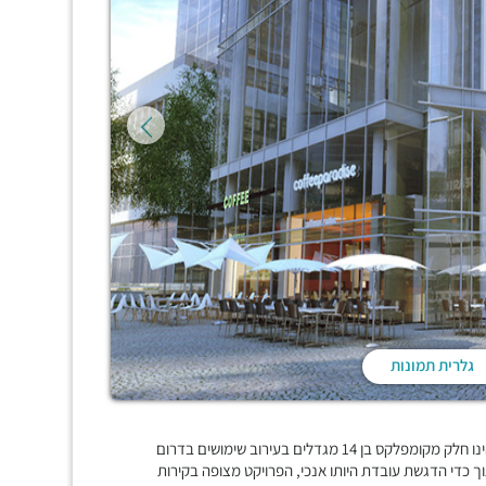
גלרית תמונות
"סקאיי טאוור", מגדל משרדים בן 28 קומות עם קומת קרקע מסחרית הינו חלק מקומפלקס בן 14 מגדלים בעירוב שימושים בדרום
 את גמישותו תוך כדי הדגשת עובדת היותו אנכי, הפרויקט מצופה בקירות