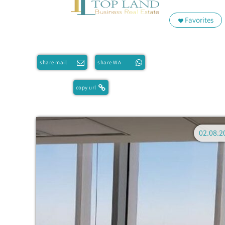
Favorites
share mail
share WA
copy url