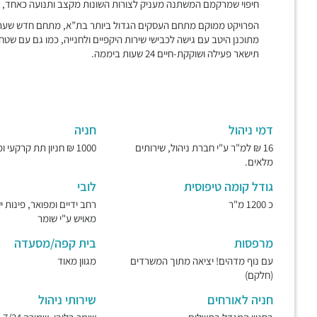
חיפוי שמרקמם המשתנה מעניק לצורות השונות מקצב ותנועה כאחד, לובי המגד
הפרויקט ממוקם מתחם העסקים הגדול ביותר בת”א, מתחם חדש שעתי
מתוכנן היטב עם גישה לכבישי שירות היקפיים ולחנייה, כמו גם עם שט
תישאר פעילה ושוקקת-חיים 24 שעות ביממה.
דמי ניהול
חניה
16 ₪ למ"ר ע"י חברת ניהול, שירותים
1000 ₪ חניון תת קרקעי ומאובטח.
מלאים.
גודל קומה טיפוסית
לובי
כ 1200 מ"ר
רחב ידיים ומפואר, פינות 
מאויש ע"י שומר
מרפסות
בית קפה/מסעדה
עם נוף מדהים! יציאה מתוך המשרדים
מגוון מאוד
(חלקם)
חניה לאורחים
שירותי ניהול