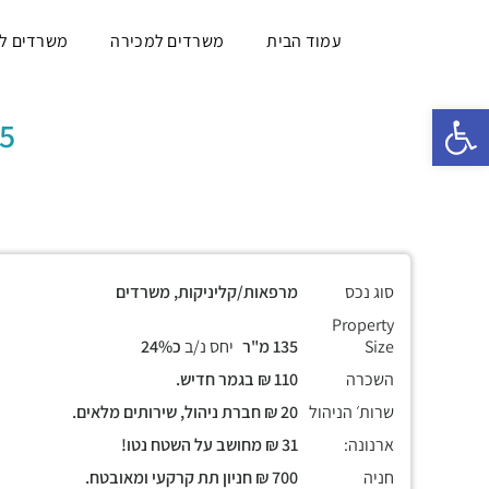
עמוד הבית
משרדים למכירה
משרדים ל
פתח סרגל נגישות
135 מ"ר, 
סוג נכס
מרפאות/קליניקות, משרדים
Property
Size
135 מ"ר
יחס נ/ב
כ24%
השכרה
110 ₪ בגמר חדיש.
שרות׳ הניהול
20 ₪ חברת ניהול, שירותים מלאים.
ארנונה:
31 ₪ מחושב על השטח נטו!
חניה
700 ₪ חניון תת קרקעי ומאובטח.