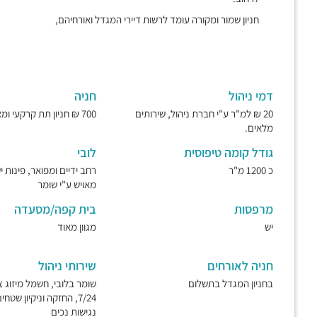
חניון שמור ומקורה עומד לרשות דיירי המגדל ואורחיהם,
דמי ניהול
חניה
20 ₪ למ"ר ע"י חברת ניהול, שירותים
700 ₪ חניון תת קרקעי ומאובטח.
מלאים.
גודל קומה טיפוסית
לובי
כ 1200 מ"ר
רחב ידיים ומפואר, פינות 
מאויש ע"י שומר
מרפסות
בית קפה/מסעדה
יש
מגוון מאוד
חניה לאורחים
שירותי ניהול
בחניון המגדל בתשלום
שומר בלובי, חשמל מיזוג צ
7/24, החזקה וניקיון שטחי
נגישות נכים