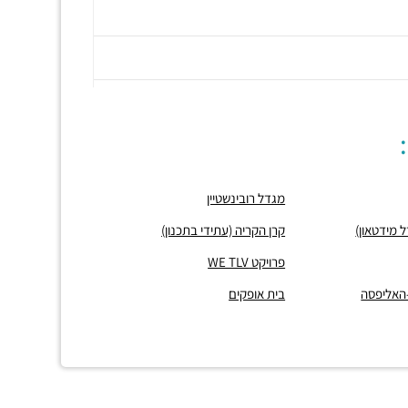
מגדל רובינשטיין
קרן הקריה (עתידי בתכנון)
פרויקט WE TLV
-האליפסה
בית אופקים