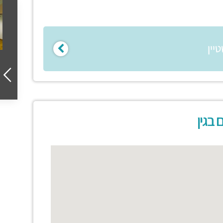
יין
בגין