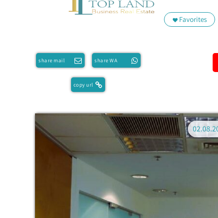
Favorites
share mail
share WA
copy url