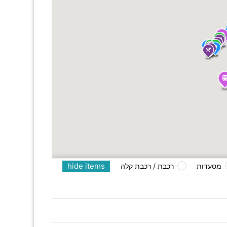
hide items
מסעדות
רכבת / רכבת קלה