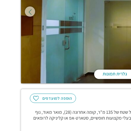
גלרית תמונות
הוספה למועדפים
במגדל רובינשטיין המבוקש והמודרני, משרד אינטימי ושקט בגודל שטח של 135 מ"ר, קומה אחרונה (28), מואר מאוד, נוף
בעלי מקצועות חופשיים, סטארט-אפ או קליניקה לרופאים