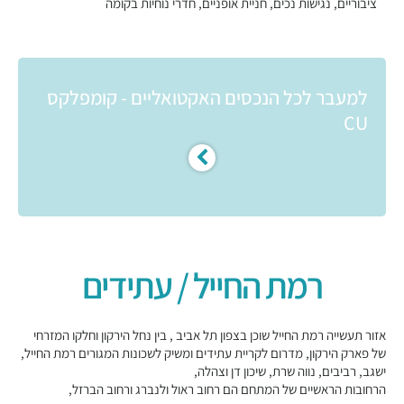
ציבוריים, נגישות נכים, חניית אופניים, חדרי נוחיות בקומה
למעבר לכל הנכסים האקטואליים - קומפלקס
CU
רמת החייל / עתידים
אזור תעשייה רמת החייל שוכן בצפון תל אביב , בין נחל הירקון וחלקו המזרחי
של פארק הירקון, מדרום לקריית עתידים ומשיק לשכונות המגורים רמת החייל,
ישגב, רביבים, נווה שרת, שיכון דן וצהלה,
הרחובות הראשיים של המתחם הם רחוב ראול ולנברג ורחוב הברזל,