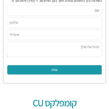
השירות כרוך בתשלום עמלת תיווך בסך חודש שכ״ד (כולל) פלוס מע״מ
קומפלקס CU