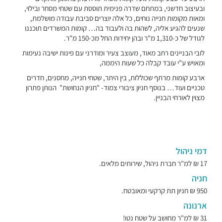
ובעיצוב חדשני, במתחם שדרה פנימית תוססת עם שטחי מסחר ובילוי,
ומאות מקומות חנייה נוחים, כל אלה יוצרים סביבת עבודה מושלמת,
שנעים להגיע אליה, לשהות בה ולעבוד בה… קומות המשרדים תוכננו
לגודל של כ-1,310 מ"ר ובהן יחידות החל מכ-150 מ"ר.
לובי הבניינים רחב מאוד, מעוצב צעיר ומודרני עם פינות ישיבה נעימות
ומאויש ע"י עובד קבלה כל שעות היממה,
ארבע קומות מרתף שכוללות, בין היתר, שטחי חנייה, מחסנים, חדרים
טכניים ועוד… בנוסף חניון ציבורי צמוד- "חניון הנחושת" הנותן פתרון
מצוין לאורחי הבניין.
דמי ניהול
17 ₪ למ"ר חברת ניהול, שירותים מלאים.
חניה
950 ₪ חניון תת קרקעי ומאובטח.
ארנונה
31 ₪ למ"ר מחושב על שטח נטו!