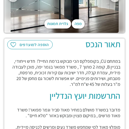
מפה
גלרית תמונות
תאור הנכס
הוספה למועדפים
במתחם CU, בקומפלקס הכי מבוקש ברמת החייל! חדש וייחודי,
בבניין B, קומה 2 מתוך 7 , משרד מפואר בגמר יפה, מוכן לעבודה
מידית, עמדת קבלה, חדר ישיבות עם קירות זכוכית, מרפסת,
מטבחון, ושירותים פנימיים. יש אפשרות לשכור גם מחסן של 20
מ"ר בעלות של 45 ש"ח למ"ר.
התרשמות יועץ הנדליין
מדובר במשרד מושלם במחיר מאוד סביר וגמר מפואר! משרד
מאוד מרשים , במיקום מצוין ומבוקש באזור "מלא חיים" .
מומלץ מאוד למי שמחפש משרד נעים ומרשים לכניסה מיידית.