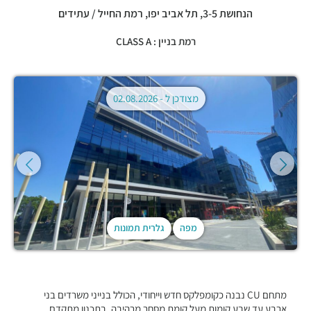
הנחושת 3-5,
תל אביב יפו
,
רמת החייל / עתידים
רמת בניין : CLASS A
מצודכן ל -
02.08.2026
מפה
גלרית תמונות
מתחם CU נבנה כקומפלקס חדש וייחודי, הכולל בנייני משרדים בני
ארבע עד שבע קומות מעל קומת מסחר מרהיבה, בתכנון מתקדם