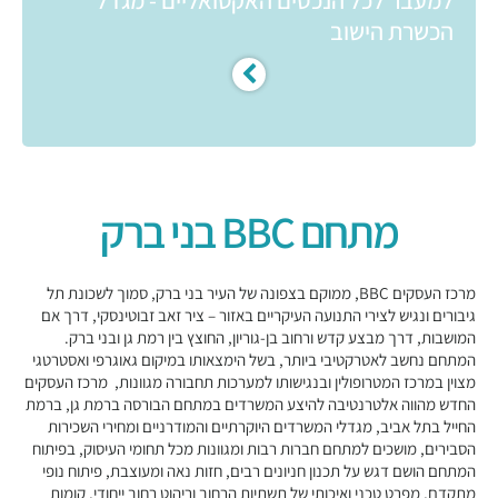
למעבר לכל הנכסים האקטואליים - מגדל
הכשרת הישוב
מתחם BBC בני ברק
מרכז העסקים BBC, ממוקם בצפונה של העיר בני ברק, סמוך לשכונת תל
גיבורים ונגיש לצירי התנועה העיקריים באזור – ציר זאב זבוטינסקי, דרך אם
המושבות, דרך מבצע קדש ורחוב בן-גוריון, החוצץ בין רמת גן ובני ברק.
המתחם נחשב לאטרקטיבי ביותר, בשל הימצאותו במיקום גאוגרפי ואסטרטגי
מצוין במרכז המטרופולין ובנגישותו למערכות תחבורה מגוונות, מרכז העסקים
החדש מהווה אלטרנטיבה להיצע המשרדים במתחם הבורסה ברמת גן, ברמת
החייל בתל אביב, מגדלי המשרדים היוקרתיים והמודרניים ומחירי השכירות
הסבירים, מושכים למתחם חברות רבות ומגוונות מכל תחומי העיסוק, בפיתוח
המתחם הושם דגש על תכנון חניונים רבים, חזות נאה ומעוצבת, פיתוח נופי
מתקדם, מפרט טכני ואיכותי של תשתיות הרחוב וריהוט רחוב ייחודי, קומות