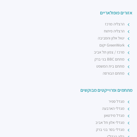
אזורים פופולאריים
הרצליה מרכז
הרצליה פיתוח
יגאל אלון והסביבה
GreenWork יקום
מרכז / צפון תל אביב
מתחם BBC בני ברק
מתחם בית המשפט
מתחם הבורסה
מתחמים ופרוייקטים מבוקשים
מגדל ספיר
מגדלי הארבעה
מגדל מידטאון
מגדלי אלון תל אביב
מגדלי בסר בני ברק
בלוג הנדל"ן