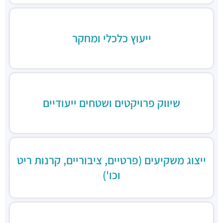
מסעדות ·
דוד בן גוריון 2, רמת גן
Aroma
מסעדות ·
מגדלי ב.ס.ר, בן גוריון 1, רמת גן
ייעוץ כלכלי ומחקר
מסעדה הודית קארילינה
מסעדות ·
הירקון 42, בני ברק
בורגרים
מסעדות ·
כינרת 9, בני ברק
שיווק פרויקטים ושטחים ייעודיים
ייצוג משקיעים (פרטיים, ציבוריים, קרנות ריט
וכו')