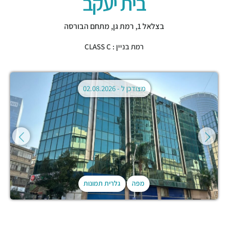
בית יעקב
בצלאל 1,
רמת גן
,
מתחם הבורסה
רמת בניין : CLASS C
מצודכן ל -
02.08.2026
מפה
גלרית תמונות