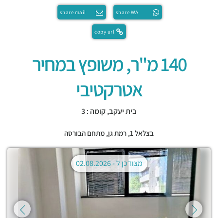
share mail
share WA
copy url
140 מ"ר, משופץ במחיר
אטרקטיבי
בית יעקב, קומה : 3
בצלאל 1,
רמת גן
,
מתחם הבורסה
מצודכן ל -
02.08.2026