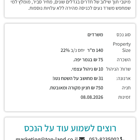
מיטבי תוך שילוב של חדרים בגדלים שונים, מחיר סביר, מומלץ למי
שמחפש משרד נעים לכניסה מהירה ללא עלויות נוספות.
סוג נכס
משרדים
Property
Size
140 מ"ר
יחס נ/ב
22%
השכרה
75 ₪ בגמר יפה.
שרות׳ הניהול
10 ₪ ניהול עצמי.
ארנונה:
31 ₪ מחושב על השטח נטו!
חניה
750 ₪ חניון מקורה ומאובטח.
זמינות
08.08.2026
רוצים לשמוע עוד על הנכס
marketing@top-land.co.il
052-8235002