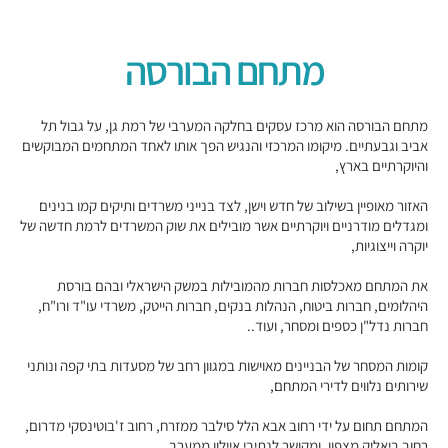
מתחם הבורסה
מתחם הבורסה הוא מרכז עסקים בחלקה המערבי של רמת גן, על גבול תל
אביב וגבעתיים. מיקומו המרכזי והנגיש הפך אותו לאחד המתחמים המבוקשים
והיוקרתיים בארץ,
האזור מאופיין בשילוב של חדש וישן, לצד בנייני משרדים ותיקים קמו בנינים
ומגדלים מודרניים ויוקרתיים אשר מובילים את שוק המשרדים לרמת חדשה של
יוקרה וייצוגיות,
את המתחם מאכלסות חברות מהמובילות במשק הישראלי ובהם בורסת
היהלומים, חברות ביטוח, הנהלות בנקים, חברות הייטק, משרדי עו"ד ורו"ח,
חברות נדל"ן כספים ומסחר, ועוד..
קומות המסחר של הבניינים מאוישות במגוון רחב של מסעדות בתי קפה ונותני
שירותים נלווים לדירי המתחם,
המתחם תחום על ידי רחוב אבא הלל סילבר ממזרח, רחוב ז'בוטינסקי מדרום,
רחוב ביאליק מצפון, ומקושר לנתיבי איילון ממערב.