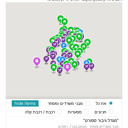
hide items
את כל
מבני משרדים ומסחר
חניונים
מסעדות
רכבת / רכבת קלה
"מגדל גיבור ספורט"
מבני משרדים ומסחר ·
מנחם בגין 7, רמת גן