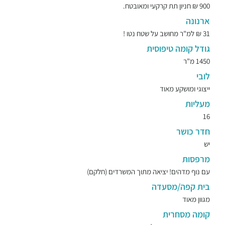
900 ₪ חניון תת קרקעי ומאובטח.
ארנונה
31 ₪ למ"ר מחושב על שטח נטו !
גודל קומה טיפוסית
1450 מ"ר
לובי
ייצוגי ומושקע מאוד
מעליות
16
חדר כושר
יש
מרפסות
עם נוף מדהים! יציאה מתוך המשרדים (חלקם)
בית קפה/מסעדה
מגוון מאוד
קומה מסחרית