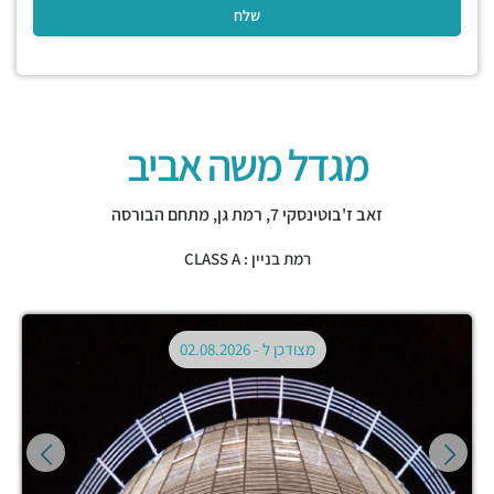
מגדל משה אביב
זאב ז'בוטינסקי 7,
רמת גן
,
מתחם הבורסה
רמת בניין : CLASS A
מצודכן ל -
02.08.2026