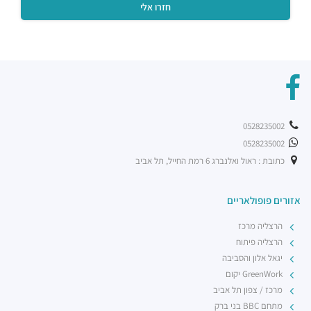
מטבח רחוב
מסעדות ·
אהליאב 3, רמת גן
צ'אנג מאי נודלס
מסעדות ·
תובל 16, רמת גן
סושימן
מסעדות ·
החילזון 1, רמת גן
דומיניק
מסעדות ·
תובל 11, רמת גן
0528235002
שווארמה שמש
0528235002
מסעדות ·
תובל 9, רמת גן
כתובת : ראול ואלנברג 6 רמת החייל, תל אביב
מדיום רייר
מסעדות ·
החילזון 5, רמת גן
אזורים פופולאריים
רשת בתי הקפה אילן'ס
מסעדות ·
דרך מנחם בגין 7, רמת גן
הרצליה מרכז
הרצליה פיתוח
יגאל אלון והסביבה
GreenWork יקום
מרכז / צפון תל אביב
מתחם BBC בני ברק