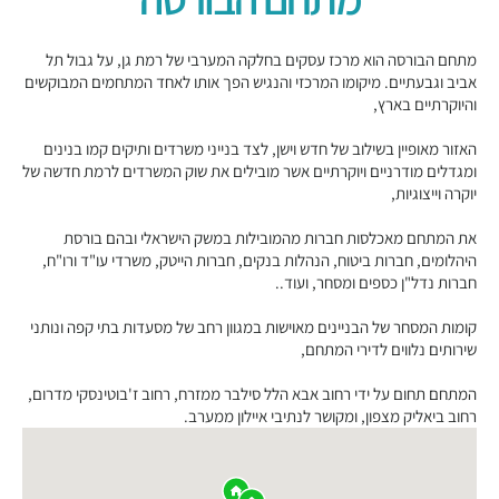
מתחם הבורסה הוא מרכז עסקים בחלקה המערבי של רמת גן, על גבול תל
אביב וגבעתיים. מיקומו המרכזי והנגיש הפך אותו לאחד המתחמים המבוקשים
והיוקרתיים בארץ,
האזור מאופיין בשילוב של חדש וישן, לצד בנייני משרדים ותיקים קמו בנינים
ומגדלים מודרניים ויוקרתיים אשר מובילים את שוק המשרדים לרמת חדשה של
יוקרה וייצוגיות,
את המתחם מאכלסות חברות מהמובילות במשק הישראלי ובהם בורסת
היהלומים, חברות ביטוח, הנהלות בנקים, חברות הייטק, משרדי עו"ד ורו"ח,
חברות נדל"ן כספים ומסחר, ועוד..
קומות המסחר של הבניינים מאוישות במגוון רחב של מסעדות בתי קפה ונותני
שירותים נלווים לדירי המתחם,
המתחם תחום על ידי רחוב אבא הלל סילבר ממזרח, רחוב ז'בוטינסקי מדרום,
רחוב ביאליק מצפון, ומקושר לנתיבי איילון ממערב.