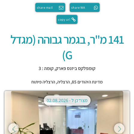
share mail
share WA
copy url
141 מ"ר, בגמר גבוהה (מגדל
G)
קומפלקס ביזנס פארק, קומה : 3
מדינת היהודים 85,
הרצליה
,
הרצליה פיתוח
מצודכן ל -
02.08.2026