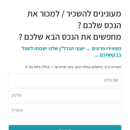
דומינוס פיצה
מעונינים להשכיר / למכור את
מסעדות ·
שדרות אבא אבן 1, הרצליה
ג'ירף
הנכס שלכם ?
מסעדות ·
המנופים 9, הרצליה
מחפשים את הנכס הבא שלכם ?
מסעדת פת קואה
מסעדות ·
גלגלי הפלדה 6, הרצליה
השאירו פרטים ... יועצי הנדל"ן שלנו ישמחו לטפל
מסעדת Gute
בבקשתכם ...
מסעדות ·
שדרות אבא אבן 8, הרצליה
פילאף פוד בר
השירות כרוך בתשלום עמלת תיווך בסך חודש שכ״ד (כולל) פלוס מע״מ
מסעדות ·
החרש 3, הרצליה
אגאדיר - הרצליה
מסעדות ·
המנופים 9, הרצליה
זוזוברה הרצליה
מסעדות ·
אריה שנקר 7, הרצליה
קיוטו
מסעדות ·
אריה שנקר 7, הרצליה
מינאטו
מסעדות ·
המנופים 8, הרצליה