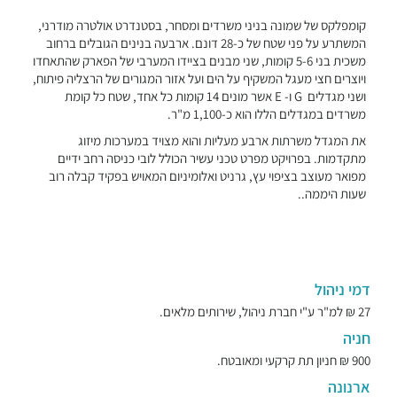
קומפלקס של שמונה בניני משרדים ומסחר, בסטנדרט אולטרה מודרני,
המשתרע על פני שטח של כ-28 דונם. ארבעה בנינים הגובלים ברחוב
משכית בני 5-6 קומות, שני מבנים בציידו המערבי של הפארק שהתאחדו
ויוצרים חצי מעגל המשקיף על הים ועל אזור המגורים של הרצליה פיתוח,
ושני מגדלים G ו- E אשר מונים 14 קומות כל אחד, שטח כל קומת
משרדים במגדלים הללו הוא כ-1,100 מ"ר.
את המגדל משרתות ארבע מעליות והוא מצויד במערכות מיזוג
מתקדמות. בפרויקט מפרט טכני עשיר הכולל לובי כניסה רחב ידיים
מפואר מעוצב בציפוי עץ, גרניט ואלומיניום המאויש בפקיד קבלה רוב
שעות היממה..
דמי ניהול
27 ₪ למ"ר ע"י חברת ניהול, שירותים מלאים.
חניה
900 ₪ חניון תת קרקעי ומאובטח.
ארנונה