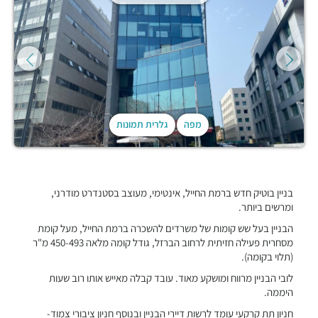
מפה
גלרית תמונות
בניין בוטיק חדש ברמת החייל, אינטימי, מעוצב בסטנדרט מודרני,
ומרשים ביותר.
הבניין בעל שש קומות של משרדים להשכרה ברמת החייל, מעל קומת
מסחרית פעילה חזיתית לרחוב הברזל, גודל קומה מלאה 450-493 מ"ר
(תלוי בקומה).
לובי הבניין מרווח ומושקע מאוד. עובד קבלה מאייש אותו רוב שעות
היממה.
חניון תת קרקעי עומד לרשות דיירי הבניין ובנוסף חניון ציבורי צמוד-