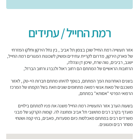
רמת החייל / עתידים
אזור תעשייה רמת החייל שוכן בצפון תל אביב , בין נחל הירקון וחלקו המזרחי
של פארק הירקון, מדרום לקריית עתידים ומשיק לשכונות המגורים רמת החייל,
ישגב, רביבים, נווה שרת, שיכון דן וצהלה,
הרחובות הראשיים של המתחם הם רחוב ראול ולנברג ורחוב הברזל,
בשנים האחרונות הפך המתחם, בנוסף להיותו מתחם חברות היי-טק , לאזור
משכנם של מאות אנשי רפואה מתחומים שונים וזאת בשל הקמתו של המרכז
הרפואי הפרטי "אסותא" במתחם,
בשעות הערב אזור התעשייה רמת החייל משנה את פניו למתחם בילויים
מועדף בקרב רבים מתושבי תל אביב ומחוצה לה. קומות הקרקע של מבני
משרדים רבים במתחם מאכלסות כיום מסעדות, פאבים, בתי קפה ושטחי
מסחר רבים ומגוונים.