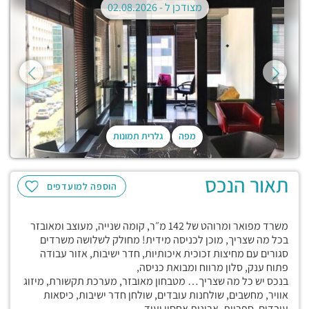
מצודכן ל -
02.08.2026
מפה
גלרית תמונות
תאור הנכס
הוספה למועדפים
משרד מפואר ומרוהט של 142 מ״ר, קומה שנייה, מעוצב ומאובזר
בכל מה שצריך, מוכן לכניסה מידית! מחולק לשלושה משרדים
סגורים עם מחיצות זכוכית איכותיות, חדר ישיבות, אזור עבודה
פתוח ענק, סלון מרווח ומבואת כניסה,
בנכס יש כל מה שצריך… מטבחון מאובזר, מערכת תקשורת, מיזוג
אוויר, מחשבים, שולחנות עובדים, שולחן חדר ישיבות, כיסאות
עובדים, ספריות, ארונות אחסון ועוד…