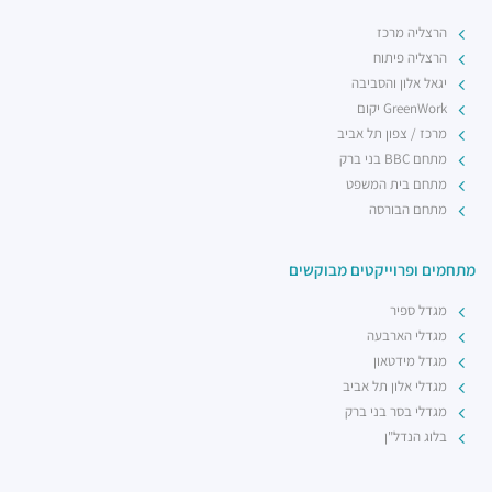
רכבת / רכבת קלה ·
4R6Q+53 תל אביב יפו
הרצליה מרכז
רכבת קלה - קו ירוק (עתידי)
הרצליה פיתוח
רכבת / רכבת קלה ·
4R7Q+5R תל אביב יפו
יגאל אלון והסביבה
רכבת קלה - קו ירוק (עתידי)
GreenWork יקום
רכבת / רכבת קלה ·
4R8V+F4 תל אביב יפו
מרכז / צפון תל אביב
מתחם BBC בני ברק
מתחם בית המשפט
מתחם הבורסה
מתחמים ופרוייקטים מבוקשים
מגדל ספיר
מגדלי הארבעה
מגדל מידטאון
מגדלי אלון תל אביב
מגדלי בסר בני ברק
בלוג הנדל"ן