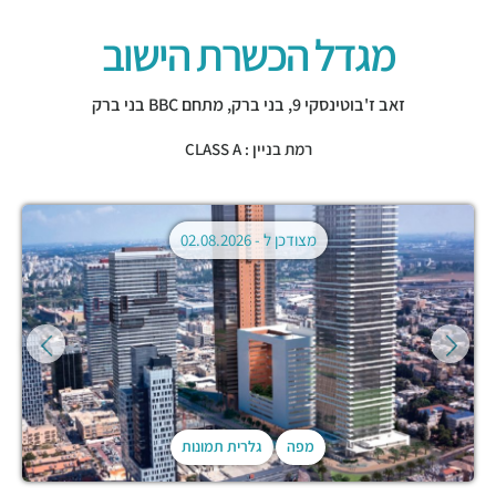
מגדל הכשרת הישוב
זאב ז'בוטינסקי 9,
בני ברק
,
מתחם BBC בני ברק
רמת בניין : CLASS A
מצודכן ל -
02.08.2026
מפה
גלרית תמונות