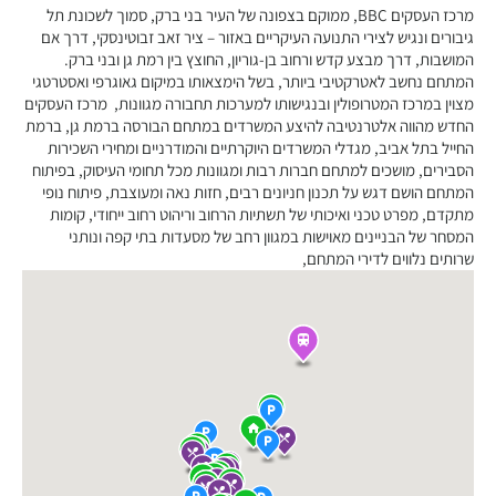
מרכז העסקים BBC, ממוקם בצפונה של העיר בני ברק, סמוך לשכונת תל
גיבורים ונגיש לצירי התנועה העיקריים באזור – ציר זאב זבוטינסקי, דרך אם
המושבות, דרך מבצע קדש ורחוב בן-גוריון, החוצץ בין רמת גן ובני ברק.
המתחם נחשב לאטרקטיבי ביותר, בשל הימצאותו במיקום גאוגרפי ואסטרטגי
מצוין במרכז המטרופולין ובנגישותו למערכות תחבורה מגוונות, מרכז העסקים
החדש מהווה אלטרנטיבה להיצע המשרדים במתחם הבורסה ברמת גן, ברמת
החייל בתל אביב, מגדלי המשרדים היוקרתיים והמודרניים ומחירי השכירות
הסבירים, מושכים למתחם חברות רבות ומגוונות מכל תחומי העיסוק, בפיתוח
המתחם הושם דגש על תכנון חניונים רבים, חזות נאה ומעוצבת, פיתוח נופי
מתקדם, מפרט טכני ואיכותי של תשתיות הרחוב וריהוט רחוב ייחודי, קומות
המסחר של הבניינים מאוישות במגוון רחב של מסעדות בתי קפה ונותני
שרותים נלווים לדירי המתחם,