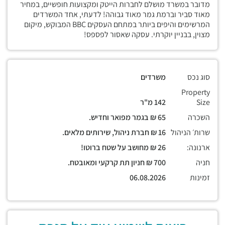
מדובר במשרד מושלם לחברות הייטק ומקצועות חופשיים, במחיר
מאוד סביר וברמת גמר מאוד גבוהה! לדעתי, אחד המשרדים
המרשימים והיפים ביותר במתחם העסקים BBC המבוקש, מיקום
מצוין, בבניין יוקרתי. עסקה שאסור לפספס!
סוג נכס
משרדים
Property
Size
142 מ"ר
השכרה
65 ₪ בגמר מפואר וחדיש.
שרות׳ הניהול
16 ₪ חברת ניהול, שירותים מלאים.
ארנונה:
26 ₪ מחושב על שטח ברוטו!
חניה
700 ₪ חניון תת קרקעי ומאובטח.
זמינות
06.08.2026