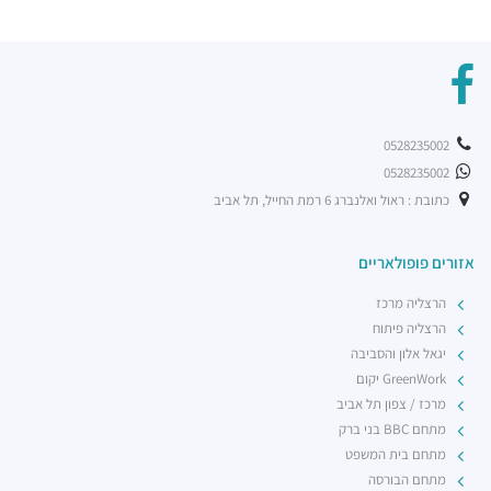
0528235002
0528235002
כתובת : ראול ואלנברג 6 רמת החייל, תל אביב
אזורים פופולאריים
הרצליה מרכז
הרצליה פיתוח
יגאל אלון והסביבה
GreenWork יקום
מרכז / צפון תל אביב
מתחם BBC בני ברק
מתחם בית המשפט
מתחם הבורסה