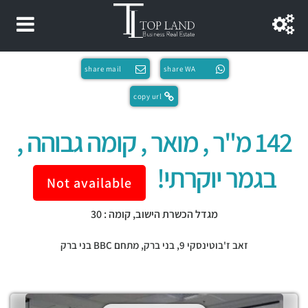
share mail
share WA
copy url
142 מ"ר , מואר , קומה גבוהה ,
בגמר יוקרתי!
Not available
מגדל הכשרת הישוב, קומה : 30
זאב ז'בוטינסקי 9,
בני ברק
,
מתחם BBC בני ברק