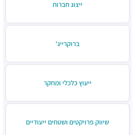
בורגרים בסר בני ברק- כשר
ייצוג חברות
מסעדות ·
מצדה 9, מגדלי בסר 3, בני ברק
Chicken Station - Bnei Brak
מסעדות ·
בר כוכבא 16, בני ברק
רולדין
מסעדות ·
דוד בן גוריון 9, בני ברק
ברוקרייג'
שניצל קומפני
מסעדות ·
דוד בן גוריון 1, בני ברק
קפה קפה
מסעדות ·
דוד בן גוריון 2, רמת גן
Aroma
מסעדות ·
מגדלי ב.ס.ר, בן גוריון 1, רמת גן
ייעוץ כלכלי ומחקר
מסעדה הודית קארילינה
מסעדות ·
הירקון 42, בני ברק
בורגרים
מסעדות ·
כינרת 9, בני ברק
שיווק פרויקטים ושטחים ייעודיים