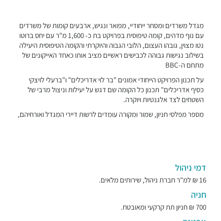
מגדל משרדים ומסחר ייחודיי, מפואר ונגיש, ארבעים קומות של משרדים
עם נוף מדהים, קומה טיפוסית בפרויקט בת כ- 1,600 מ"ר עם יחס ברוטו
נטו מצוין, גובהו העצום, הלובי הגבוה והיוקרתי והקומה הטיפוסית היעילה
בשילוב נגישות גבוהה לכבישים ראשיים מציב אותו כאחד האייקונים של
מתחם ה-BBC
על תכנון הפרויקט הייחודי אמונים "בר לוי אדריכלים" ו"ברעלי לויצקי
כסיף אדריכלים" תכנון כל הקומה שם דגש על יעילות וניצול מרבי של
השטחים לצד אלגנטיות ויוקרה.
מספר מפלסי חניון, שמור ומקורה עומדים לרשות דיירי המגדל ואורחיהם,
דמי ניהול
16 ₪ למ"ר חברת ניהול, שירותים מלאים.
חניה
700 ₪ חניון תת קרקעי ומאובטח.