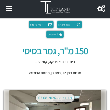
share mail
share WA
copy url
150 מ"ר, גמר בסיסי
בית דרום אפריקה, קומה : 1
מנחם בגין 12,
רמת גן
,
מתחם הבורסה
מצודכן ל -
02.08.2026