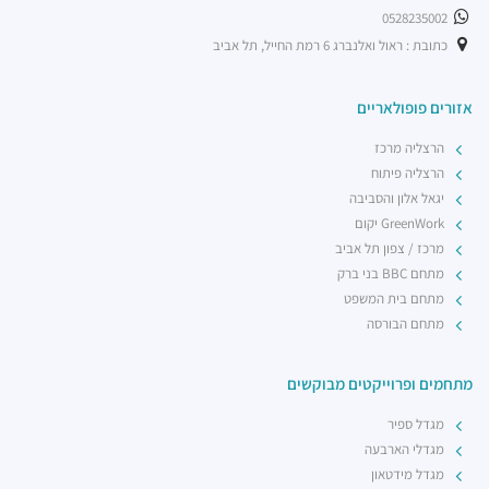
שווארמה שמש
0528235002
מסעדות ·
תובל 9, רמת גן
כתובת : ראול ואלנברג 6 רמת החייל, תל אביב
מדיום רייר
מסעדות ·
החילזון 5, רמת גן
אזורים פופולאריים
רשת בתי הקפה אילן'ס
מסעדות ·
דרך מנחם בגין 7, רמת גן
הרצליה מרכז
הרצליה פיתוח
יגאל אלון והסביבה
GreenWork יקום
מרכז / צפון תל אביב
מתחם BBC בני ברק
מתחם בית המשפט
מתחם הבורסה
מתחמים ופרוייקטים מבוקשים
מגדל ספיר
מגדלי הארבעה
מגדל מידטאון