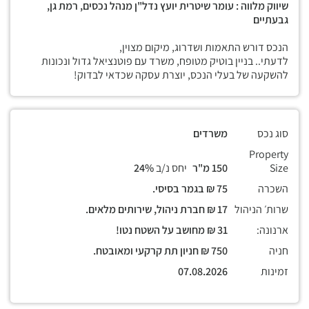
שיווק מלווה : עומר שיטרית יועץ נדל"ן מנהל נכסים, רמת גן,
גבעתיים
הנכס דורש התאמות ושדרוג, מיקום מצוין,
לדעתי.. בניין בוטיק מטופח, משרד עם פוטנציאל גדול ונכונות
להשקעה של בעלי הנכס, יוצרת עסקה שכדאי לבדוק!
סוג נכס
משרדים
Property
Size
150 מ"ר
יחס נ/ב
24%
השכרה
75 ₪ בגמר בסיסי.
שרות׳ הניהול
17 ₪ חברת ניהול, שירותים מלאים.
ארנונה:
31 ₪ מחושב על השטח נטו!
חניה
750 ₪ חניון תת קרקעי ומאובטח.
זמינות
07.08.2026