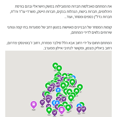
את המתחם מאכלסות חברות מהמובילות במשק הישראלי ובהם בורסת
היהלומים, חברות ביטוח, הנהלות בנקים, חברות הייטק, משרדי עו"ד ורו"ח,
חברות נדל"ן כספים ומסחר, ועוד..
קומות המסחר של הבניינים מאוישות במגוון רחב של מסעדות בתי קפה ונותני
שירותים נלווים לדירי המתחם,
המתחם תחום על ידי רחוב אבא הלל סילבר ממזרח, רחוב ז'בוטינסקי מדרום,
רחוב ביאליק מצפון, ומקושר לנתיבי איילון ממערב.