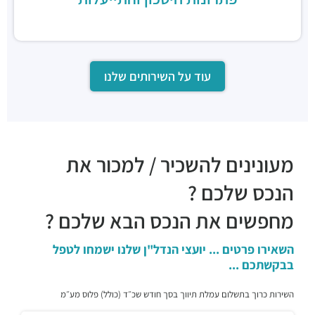
פלמידה
מסעדות ·
היצירה 3, רמת גן
גוטה בריא ומהיר
מסעדות ·
בית שאפ, תובל 19, רמת גן
עוד על השירותים שלנו
שווארמה בנדורה
מסעדות ·
3RM2+W7 רמת גן
בגחלים
מסעדות ·
שוהם 1, רמת גן
מסעדת רנסאנס
מעונינים להשכיר / למכור את
מסעדות ·
שוהם 4, רמת גן
סיטבון
הנכס שלכם ?
מסעדות ·
דרך מנחם בגין 7, רמת גן
מחפשים את הנכס הבא שלכם ?
גריל נייט -GRILL NIHGT
מסעדות ·
דרך מנחם בגין 20, רמת גן
השאירו פרטים ... יועצי הנדל"ן שלנו ישמחו לטפל
התנור - אפיה בתנור אבן
בבקשתכם ...
מסעדות ·
3RP2+GC רמת גן
Roll `n` Roll
השירות כרוך בתשלום עמלת תיווך בסך חודש שכ״ד (כולל) פלוס מע״מ
מסעדות ·
בצלאל 13, רמת גן