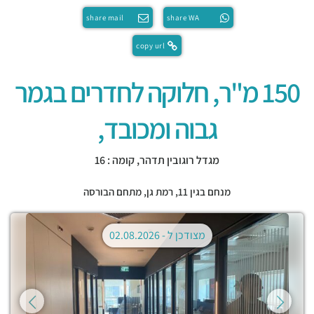
share mail
share WA
copy url
150 מ"ר, חלוקה לחדרים בגמר
גבוה ומכובד,
מגדל רוגובין תדהר, קומה : 16
מנחם בגין 11,
רמת גן
,
מתחם הבורסה
מצודכן ל -
02.08.2026