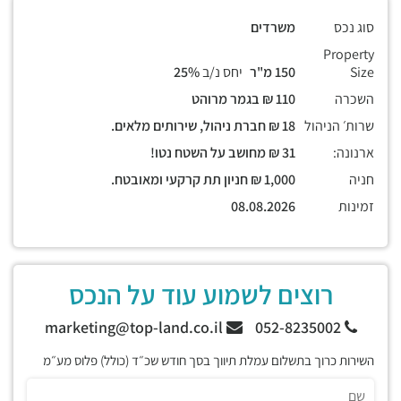
סוג נכס
משרדים
Property
Size
150 מ"ר
יחס נ/ב
25%
השכרה
110 ₪ בגמר מרוהט
שרות׳ הניהול
18 ₪ חברת ניהול, שירותים מלאים.
ארנונה:
31 ₪ מחושב על השטח נטו!
חניה
1,000 ₪ חניון תת קרקעי ומאובטח.
זמינות
08.08.2026
רוצים לשמוע עוד על הנכס
marketing@top-land.co.il
052-8235002
השירות כרוך בתשלום עמלת תיווך בסך חודש שכ״ד (כולל) פלוס מע״מ