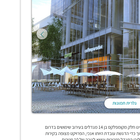
גלרית תמונות
"סקאיי טאוור", מגדל משרדים בן 28 קומות עם קומת קרקע מסחרית הינו חלק מקומפלקס בן 14 מגדלים בעירוב שימושים בדרום
 את גמישותו תוך כדי הדגשת עובדת היותו אנכי, הפרויקט מצופה בקירות
ל מזכוכית ונישא לגובה של 10 מטרים .