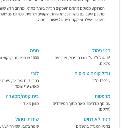
הפרויקט ממוקם מתחם העסקים הגדול ביותר בת”א, מתחם חדש שעתי
מתוכנן היטב עם גישה לכבישי שירות היקפיים ולחנייה, כמו גם עם שט
תישאר פעילה ושוקקת-חיים 24 שעות ביממה.
דמי ניהול
חניה
16 ₪ למ"ר ע"י חברת ניהול, שירותים
1000 ₪ חניון תת קרקעי ומאובטח.
מלאים.
גודל קומה טיפוסית
לובי
כ 1200 מ"ר
רחב ידיים ומפואר, פינות 
מאויש ע"י שומר
מרפסות
בית קפה/מסעדה
עם נוף מדהים! יציאה מתוך המשרדים
מגוון מאוד
(חלקם)
חניה לאורחים
שירותי ניהול
בחניון המגדל בתשלום
שו