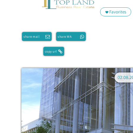
Favorites
share mail
share WA
copy url