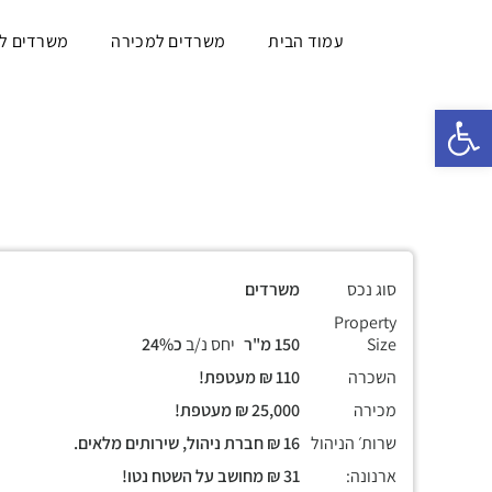
עמוד הבית
משרדים למכירה
משרדים ל
פתח סרגל נגישות
סוג נכס
משרדים
Property
Size
150 מ"ר
יחס נ/ב
כ24%
השכרה
110 ₪ מעטפת!
מכירה
25,000 ₪ מעטפת!
שרות׳ הניהול
16 ₪ חברת ניהול, שירותים מלאים.
ארנונה:
31 ₪ מחושב על השטח נטו!