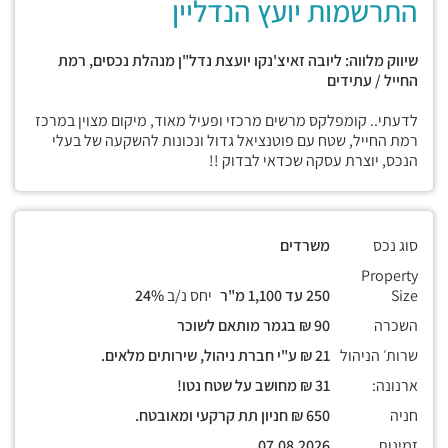
התרשמות יועץ הנדליין
שיווק מלווה: ליובה זאיצ'נקו יועצת נדל"ן מנהלת נכסים, רמת
החייל / עתידים
לדעתי.. קומפלקס מרשים מרכזי ופעיל מאוד, מיקום מצוין במרכז
רמת החייל, שטח עם פוטנציאל גדול ונכונות להשקעה של בעלי
הנכס, יוצרת עסקה שכדאי לבדוק !!
סוג נכס
משרדים
Property
Size
250 עד 1,100 מ"ר
יחס נ/ב
24%
השכרה
90 ₪ בגמר מותאם לשוכר
שרות׳ הניהול
21 ₪ ע"י חברת ניהול, שירותים מלאים.
ארנונה:
31 ₪ מחושב על שטח נטו!
חניה
650 ₪ חניון תת קרקעי ומאובטח.
זמינות
07.08.2026