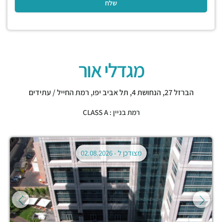
מגדלי אור
הברזל 27, הנחושת 4,
תל אביב יפו
,
רמת החייל / עתידים
רמת בניין : CLASS A
מצודכן ל -
02.08.2026