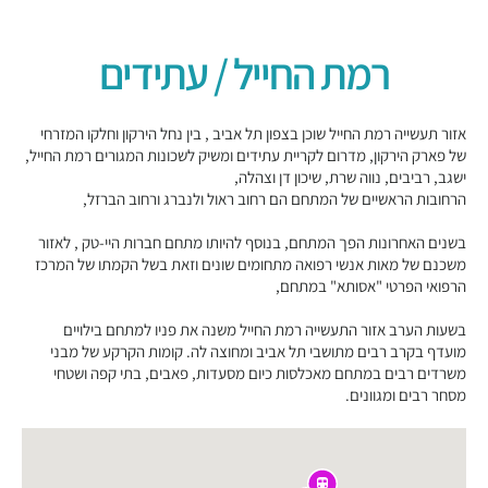
רמת החייל / עתידים
אזור תעשייה רמת החייל שוכן בצפון תל אביב , בין נחל הירקון וחלקו המזרחי
של פארק הירקון, מדרום לקריית עתידים ומשיק לשכונות המגורים רמת החייל,
ישגב, רביבים, נווה שרת, שיכון דן וצהלה,
הרחובות הראשיים של המתחם הם רחוב ראול ולנברג ורחוב הברזל,
בשנים האחרונות הפך המתחם, בנוסף להיותו מתחם חברות היי-טק , לאזור
משכנם של מאות אנשי רפואה מתחומים שונים וזאת בשל הקמתו של המרכז
הרפואי הפרטי "אסותא" במתחם,
בשעות הערב אזור התעשייה רמת החייל משנה את פניו למתחם בילויים
מועדף בקרב רבים מתושבי תל אביב ומחוצה לה. קומות הקרקע של מבני
משרדים רבים במתחם מאכלסות כיום מסעדות, פאבים, בתי קפה ושטחי
מסחר רבים ומגוונים.