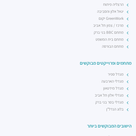
רכבת קלה - קו ירוק (עתידי)
הרצליה פיתוח
רכבת / רכבת קלה ·
4R7Q+5R תל אביב יפו
יגאל אלון והסביבה
רכבת קלה - קו ירוק (עתידי)
GreenWork יקום
רכבת / רכבת קלה ·
4R8V+F4 תל אביב יפו
מרכז / צפון תל אביב
מתחם BBC בני ברק
מתחם בית המשפט
מתחם הבורסה
מתחמים ופרוייקטים מבוקשים
מגדל ספיר
מגדלי הארבעה
מגדל מידטאון
מגדלי אלון תל אביב
מגדלי בסר בני ברק
בלוג הנדל"ן
הישובים המבוקשים ביותר