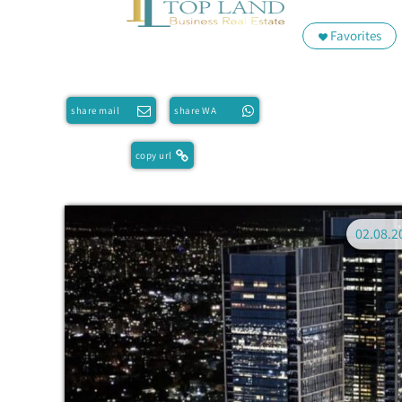
Favorites
share mail
share WA
copy url