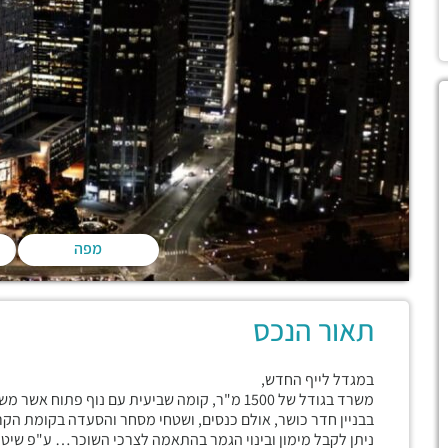
מפה
תאור הנכס
במגדל לייף החדש,
משרד בגודל של 1500 מ"ר, קומה שביעית עם נוף פתוח אשר משקיף אל פארק הירקון במגדל לייף החדש והמפואר.
בבניין חדר כושר, אולם כנסים, ושטחי מסחר והסעדה בקומת הקר
ניתן לקבל מימון ובינוי הגמר בהתאמה לצרכי השוכר… ע"פ שיטת