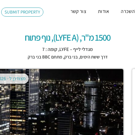
השכרה
אודות
צור קשר
SUBMIT PROPERTY
1500 מ"ר, (LYFE A), נוף פתוח
מגדלי לייף – LYFE, קומה : 7
דרך ששת הימים,
בני ברק
,
מתחם BBC בני ברק
מצודכן ל -
02.08.2026