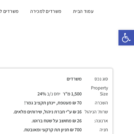
עמוד הבית
משרדים למכירה
משרדים ל
פתח סרגל נגישות
סוג נכס
משרדים
Property
Size
1,500 מ"ר
יחס נ/ב
24%
השכרה
70 ₪ מעטפת, יינתן תקציב גמר!
שרות׳ הניהול
16 ₪ ע"י חברת ניהול, שירותים מלאים.
ארנונה:
26 ₪ מחושב על שטח ברוטו.
חניה
700 ₪ חניון תת קרקעי ומאובטח.