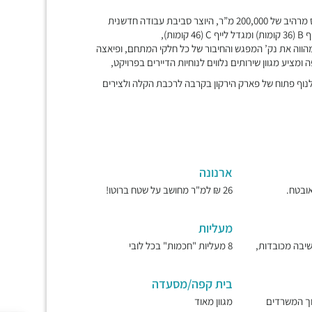
מתחם העסקים החדש והגדול ביותר במתחם BBC בני ברק, קומפלקס מרהיב של 200,000 מ”ר, היוצר סביבת עבודה חדשנית
י מפואר ומעוצב עם תקרת סקיילייט בגובה של כ-18 מ’ המהווה את נק’ המפגש והחיבור של כל חלקי המתחם, ופיאצה
ה במיקום הנחשק ביותר במתחם ה-BBC המשקיף לנוף פתוח של פארק הירקון בקרבה לרכבת הקלה ולצירים
ארנונה
26 ₪ למ"ר מחושב על שטח ברוטו!
מעליות
ישיבה מכובדות,
8 מעליות "חכמות" בכל לובי
בית קפה/מסעדה
וך המשרדים
מגוון מאוד