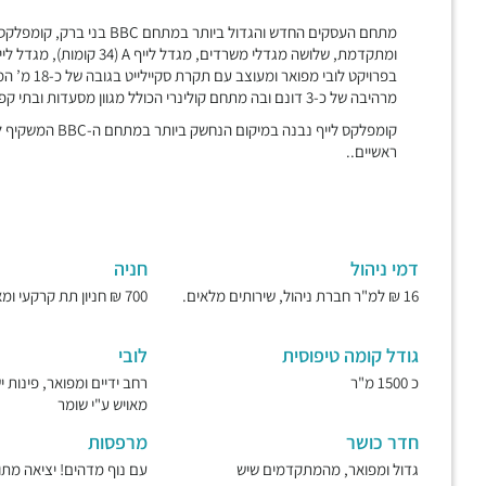
ומתקדמת, שלושה מגדלי משרדים, מגדל לייף A (34 קומות), מגדל לייף B (36 קומות) ומגדל לייף C (46 קומות),
בפרויקט לוב
מרהיבה של כ-3 דונם ובה מתחם קולינרי הכולל מגוון מסעדות ובתי קפה ומציע מגוון שירותים נלווים לנוחיות הדיירים בפרויקט,
קומפלקס לייף נבנ
ראשיים..
דמי ניהול
חניה
16 ₪ למ"ר חברת ניהול, שירותים מלאים.
700 ₪ חניון תת קרקעי ומאובטח.
גודל קומה טיפוסית
לובי
כ 1500 מ"ר
רחב ידיים ומפואר, פינות 
מאויש ע"י שומר
חדר כושר
מרפסות
גדול ומפואר, מהמתקדמים שיש
עם נוף מדהים! יציאה מת