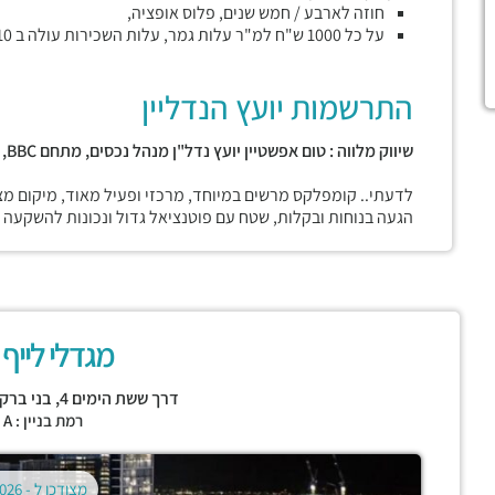
חוזה לארבע / חמש שנים, פלוס אופציה,
על כל 1000 ש"ח למ"ר עלות גמר, עלות השכירות עולה ב 10 ש"ח למ"ר,
התרשמות יועץ הנדליין
שיווק מלווה : טום אפשטיין יועץ נדל"ן מנהל נכסים, מתחם BBC, בני ברק
לדעתי.. קומפלקס מרשים במיוחד, מרכזי ופעיל מאוד, מיקום מצו
הגעה בנוחות ובקלות, שטח עם פוטנציאל גדול ונכונות להשקעה 
מגדלי לייף – FE
דרך ששת הימים 4,
בני ברק
רמת בניין : CLASS A
מצודכן ל -
02.08.2026