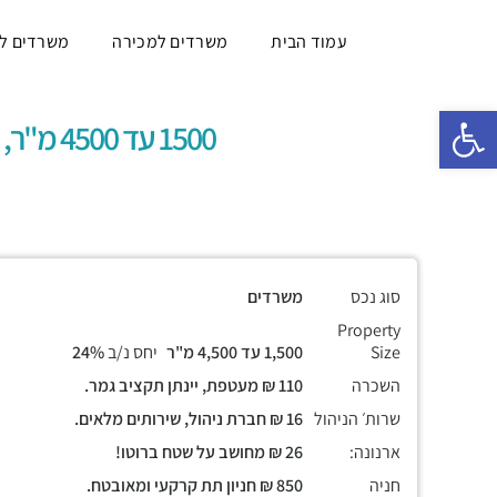
עמוד הבית
משרדים למכירה
משרדים ל
פתח סרגל נגישות
1500 עד 4500 מ"ר, (LYFE B), הזדמנות מדהימה לחברה שמתרחבת!
סוג נכס
משרדים
Property
Size
1,500 עד 4,500 מ"ר
יחס נ/ב
24%
השכרה
110 ₪ מעטפת, יינתן תקציב גמר.
שרות׳ הניהול
16 ₪ חברת ניהול, שירותים מלאים.
ארנונה:
26 ₪ מחושב על שטח ברוטו!
חניה
850 ₪ חניון תת קרקעי ומאובטח.