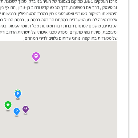
מרכז העסקים BBC, ממוקם בצפונה של העיר בני ברק, סמוך לשכ
זבוטינסקי, דרך אם המושבות, דרך מבצע קדש ורחוב בן-גוריון, החוצץ בי
הימצאותו במיקום גאוגרפי ואסטרטגי מצוין במרכז המטרופולין ובנגישות
אלטרנטיבה להיצע המשרדים במתחם הבורסה ברמת גן, ברמת החייל בתל א
הסבירים, מושכים למתחם חברות רבות ומגוונות מכל תחומי העיסוק, בפית
ומעוצבת, פיתוח נופי מתקדם, מפרט טכני ואיכותי של תשתיות הרחוב וריהו
של מסעדות בתי קפה ונותני שרותים נלווים לדירי המתחם,