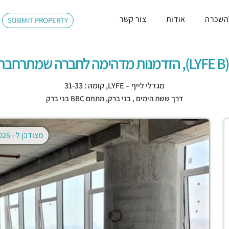
השכרה
אודות
צור קשר
SUBMIT PROPERTY
מגדלי לייף – LYFE, קומה : 31-33
דרך ששת הימים ,
בני ברק
,
מתחם BBC בני ברק
מצודכן ל -
02.08.2026