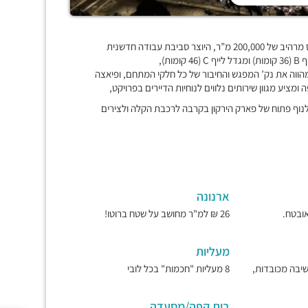
מתחם העסקים החדש והגדול ביותר במתחם BBC בני ברק, קומפלקס מרהיב של 200,000 מ”ר, היוצר סביבת עבודה חדשנית
י מפואר ומעוצב עם תקרת סקיילייט בגובה של כ-18 מ’ המהווה את נק’ המפגש והחיבור של כל חלקי המתחם, ופיאצה
ה במיקום הנחשק ביותר במתחם ה-BBC המשקיף לנוף פתוח של פארק הירקון בקרבה לרכבת הקלה ולצירים
ארנונה
26 ₪ למ"ר מחושב על שטח ברוטו!
מעליות
ישיבה מכובדות,
8 מעליות "חכמות" בכל לובי
בית קפה/מסעדה