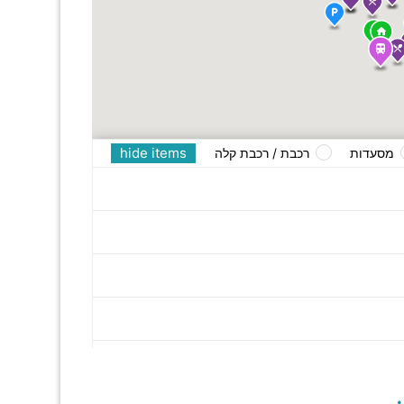
hide items
מסעדות
רכבת / רכבת קלה