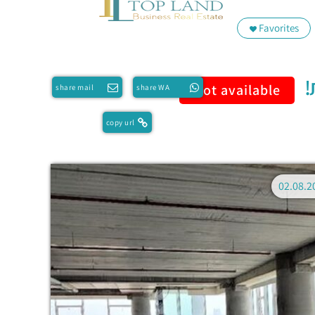
Favorites
Not available
share mail
share WA
copy url