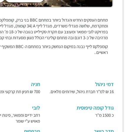
ומתקדמת, שלושה מגדלי משרדים, מגדל לייף A (34 קומות), מגדל לייף B (36 קומות) ומגדל לייף C (46 קומות),
בפרויקט לוב
מרהיבה של כ-3 דונם ובה מתחם קולינרי הכולל מגוון מסעדות ובתי קפה ומציע מגוון שירותים נלווים לנוחיות הדיירים בפרויקט,
קומפלקס לייף נבנ
ראשיים..
דמי ניהול
חניה
16 ₪ למ"ר חברת ניהול, שירותים מלאים.
700 ₪ חניון תת קרקעי ומאובטח.
גודל קומה טיפוסית
לובי
כ 1500 מ"ר
רחב ידיים ומפואר, פינות 
מאויש ע"י שומר
חדר כושר
מרפסות