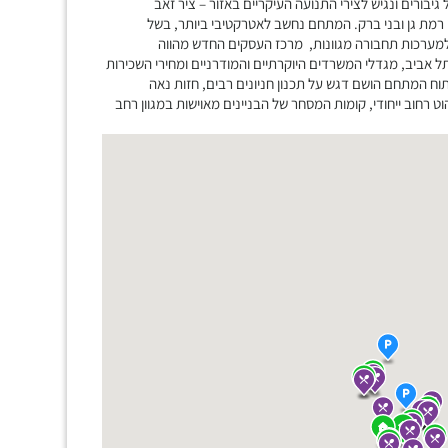
ונת תל גיבורים ונגיש לצירי התנועה העיקריים באזור – ציר זאב
ן רמת גן ובני ברק. המתחם נחשב לאטרקטיבי ביותר, בשל
ו למערכות תחבורה מגוונות, מרכז העסקים החדש מהווה
ביב, מגדלי המשרדים היוקרתיים והמודרניים ומחירי השכירות
וח המתחם הושם דגש על תכנון חניונים רבים, חזות נאה
ט רחוב ייחודי, קומות המסחר של הבניינים מאוישות במגוון רחב