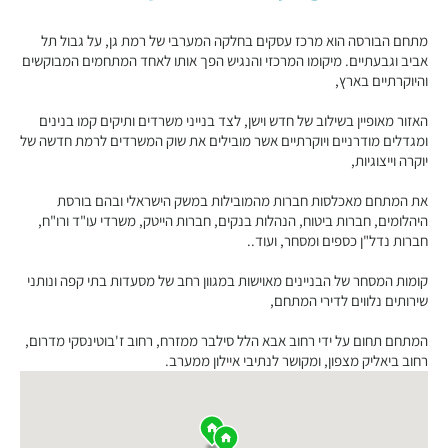
מתחם הבורסה הוא מרכז עסקים בחלקה המערבי של רמת גן, על גבול תל
אביב וגבעתיים. מיקומו המרכזי והנגיש הפך אותו לאחד המתחמים המבוקשים
והיוקרתיים בארץ,
האזור מאופיין בשילוב של חדש וישן, לצד בנייני משרדים ותיקים קמו בנינים
ומגדלים מודרניים ויוקרתיים אשר מובילים את שוק המשרדים לרמת חדשה של
יוקרה וייצוגיות,
את המתחם מאכלסות חברות מהמובילות במשק הישראלי ובהם בורסת
היהלומים, חברות ביטוח, הנהלות בנקים, חברות הייטק, משרדי עו"ד ורו"ח,
חברות נדל"ן כספים ומסחר, ועוד..
קומות המסחר של הבניינים מאוישות במגוון רחב של מסעדות בתי קפה ונותני
שירותים נלווים לדירי המתחם,
המתחם תחום על ידי רחוב אבא הלל סילבר ממזרח, רחוב ז'בוטינסקי מדרום,
רחוב ביאליק מצפון, ומקושר לנתיבי איילון ממערב.