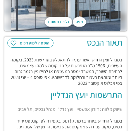
מפה
גלרית תמונות
תאור הנכס
הוספה למועדפים
במגדל וואן החדש, אשר עתיד להתאכלס בסוף שנת 2023, בקומה
העשרים, 1506 מ"ר הנפרשים על פני קומה שלמה ועצמאית.
לבחירת השוכר, המשרד ימסר במעטפת או לחילופין בגמר גבוה
ביותר ומותאם בעצוב ובחלוקה לדרישותיו. צפי טופס 4 – יוני 2023
צפי אכלוס אוקטובר 2023
התרשמות יועץ הנדליין
שיווק מלווה : דורון אפשטיין יועץ נדל"ן מנהל נכסים, תל אביב
במגדל החדיש ביותר ברמת גן! תוכן בקפידה לפי קונספט יחיד
במינו, מקום עבודה שממקסם את שביעות הרצון של העובדים,