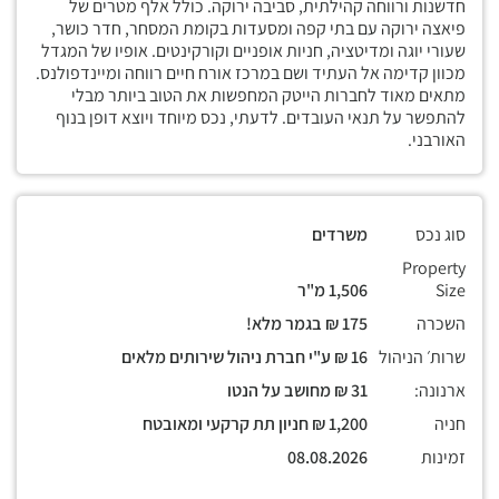
חדשנות ורווחה קהילתית, סביבה ירוקה. כולל אלף מטרים של
פיאצה ירוקה עם בתי קפה ומסעדות בקומת המסחר, חדר כושר,
שעורי יוגה ומדיטציה, חניות אופניים וקורקינטים. אופיו של המגדל
מכוון קדימה אל העתיד ושם במרכז אורח חיים רווחה ומיינדפולנס.
מתאים מאוד לחברות הייטק המחפשות את הטוב ביותר מבלי
להתפשר על תנאי העובדים. לדעתי, נכס מיוחד ויוצא דופן בנוף
האורבני.
סוג נכס
משרדים
Property
Size
1,506 מ"ר
השכרה
175 ₪ בגמר מלא!
שרות׳ הניהול
16 ₪ ע"י חברת ניהול שירותים מלאים
ארנונה:
31 ₪ מחושב על הנטו
חניה
1,200 ₪ חניון תת קרקעי ומאובטח
זמינות
08.08.2026