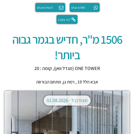
share mail
share WA
copy url
1506 מ"ר, חדיש בגמר גבוה
ביותר!
ONE TOWER (מגדל וואן), קומה : 20
אבא הלל 19 ,
רמת גן
,
מתחם הבורסה
מצודכן ל -
02.08.2026