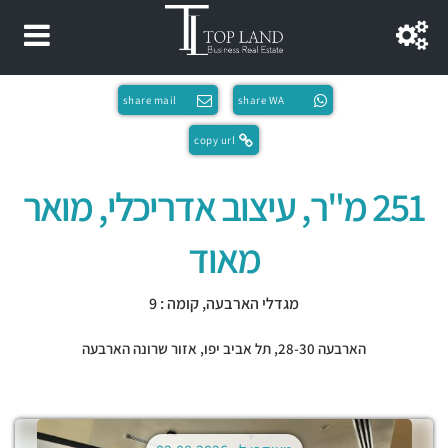
share mail
share WA
copy url
251 מ"ר, עיצוב אדריכלי, מואר
מאוד
מגדלי הארבעה, קומה : 9
הארבעה 28-30,
תל אביב יפו
,
אזור שרונה הארבעה