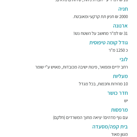
חניה
2000 ₪ חניון תת קרקעי ומאובטח.
ארנונה
31 ₪ למ"ר מחושב על השטח נטו!
גודל קומה טיפוסית
כ 1250 מ"ר
לובי
רחב ידיים ומפואר, פינות ישיבה מכובדות, מאויש ע"י שומר
מעליות
10 מהירות וחכמות, בכל מגדל
חדר כושר
יש
מרפסות
עם נוף מדהים! יציאה מתוך המשרדים (חלקם)
בית קפה/מסעדה
מגוון מאוד