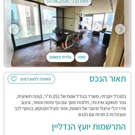
מצודכן ל -
02.08.2026
מפה
גלרית תמונות
תאור הנכס
הוספה למועדפים
במגדל יוקרתי, משרד בגודל שטח של 251 מ"ר, קומה תשיעית,
גמר מושקע ואיכותי, חלונות מסך עם נוף פתוח ומואר, עיצוב
אדריכלי וניצול מיטבי של השטח, אזור פעיל ומבוקש, בנוסף לכך
מוצמדות 3 חניות עם הנכס
התרשמות יועץ הנדליין