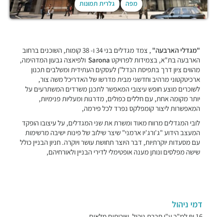
מפה
גלרית תמונות
"מגדלי הארבעה"
, צמד מגדלים בני 34 ו- 38 קומות, השוכנים ברחוב
הארבעה בת"א, בצמידות לפרויקט
Sarona
ולפיאצה גבעון המדהימה,
מהווים ציון דרך בתפיסת הנדל"ן לעסקים העתידית ומשלבים תכנון
ארכיטקטוני מרהיב וחדשני מבית מדרשו של האדריכל משה צור,
לשוכרים מוצע חופש עיצובי המאפשר לתכנן משרדים המשתרעים על
יותר מקומה אחת, עם חללים כפולים, מדרגות ומעליות פנימיות,
המאפשרות ליצור קומפלקס נפרד לכל פירמה,
לובי המגדלים מרווח מאוד ומשרת את שני המגדלים, על עיצובו הופקד
המעצב הידוע "ג'ורג'יו ארמני" שיצר שילוב של פינות ישיבה מרשימות
עם מסעדות יוקרתיות, דבר היוצר תחושת עושר ויוקרה. חניון הבניין כולל
שישה מפלסים ונותן מענה אופטימלי לדירי הבניין ולאורחיהם,
דמי ניהול
16 ₪ למ"ר ע"י חברת ניהול, שירותים מלאים.