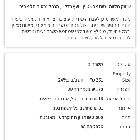
שיווק מלווה : טום אפשטיין, יועץ נדל"ן, מנהל נכסים תל אביב
משרד אשר מוכן לעבודה מידית, עיצובו יוצר אווירה נעימה וכיפית
הנותן תחושה של בית, ניצול שטח המשרד הוא מיטבי, מיקום מצוין
ו"מלא חיים", מומלץ מאוד למי שמחפש משרד נעים ומרשים
לכניסה מהירה ללא עלויות נוספות.
סוג נכס
משרדים
Property
Size
251 מ"ר
יחס נ/ב
כ24%
השכרה
170 ₪ בגמר חדיש.
שרות׳ הניהול
16 ₪ חברת ניהול, שירותים מלאים.
ארנונה:
31 ₪ מחושב על השטח נטו!
חניה
2,000 ₪ חניון תת קרקעי ומאובטח.
זמינות
08.08.2026