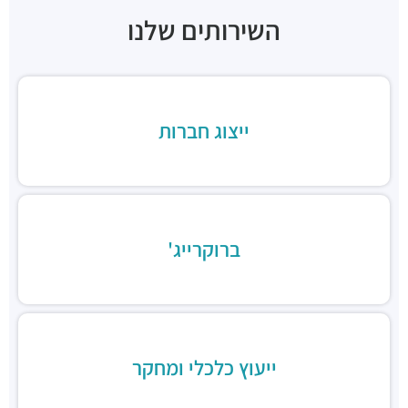
חניונים ·
דרך מנחם בגין 7, רמת גן
השירותים שלנו
חניון הרקון 14
חניונים ·
הרקון 14, רמת גן
חניון בז'רנו
חניונים ·
האחים בז'רנו 5, רמת גן
ייצוג חברות
חניון מגדלי התאומים
חניונים ·
הרי הגלעד 11, רמת גן
תחנת רכבת תל אביב סבידור מרכז
רכבת / רכבת קלה ·
3QMX+F6 תל אביב יפו
תחנת רכבת קלה (קו אדום)
רכבת / רכבת קלה ·
3RM3+53 רמת גן
ברוקרייג'
ג׳פניקה הבורסה רמת גן
מסעדות ·
רחוב זאב ז'בוטינסקי 2, רמת גן
ארקפה מתחם הבורסה
מסעדות ·
3RM3+G7 רמת גן
ארומה
ייעוץ כלכלי ומחקר
מסעדות ·
3RM3+CJ רמת גן
דומינוס פיצה