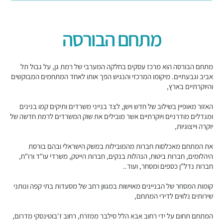
מתחם הבורסה
מתחם הבורסה הוא מרכז עסקים בחלקה המערבי של רמת גן, על גבול תל
אביב וגבעתיים. מיקומו המרכזי והנגיש הפך אותו לאחד המתחמים המבוקשים
והיוקרתיים בארץ,
האזור מאופיין בשילוב של חדש וישן, לצד בנייני משרדים ותיקים קמו בנינים
ומגדלים מודרניים ויוקרתיים אשר מובילים את שוק המשרדים לרמת חדשה של
יוקרה וייצוגיות,
את המתחם מאכלסות חברות מהמובילות במשק הישראלי ובהם בורסת
היהלומים, חברות ביטוח, הנהלות בנקים, חברות הייטק, משרדי עו"ד ורו"ח,
חברות נדל"ן כספים ומסחר, ועוד..
קומות המסחר של הבניינים מאוישות במגוון רחב של מסעדות בתי קפה ונותני
שירותים נלווים לדירי המתחם,
המתחם תחום על ידי רחוב אבא הלל סילבר ממזרח, רחוב ז'בוטינסקי מדרום,