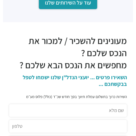
עוד על השירותים שלנו
שווארמה בנדורה
מסעדות ·
3RM2+W7 רמת גן
בגחלים
מסעדות ·
שוהם 1, רמת גן
מסעדת רנסאנס
מעונינים להשכיר / למכור את
מסעדות ·
שוהם 4, רמת גן
סיטבון
הנכס שלכם ?
מסעדות ·
דרך מנחם בגין 7, רמת גן
מחפשים את הנכס הבא שלכם ?
גריל נייט -GRILL NIHGT
מסעדות ·
דרך מנחם בגין 20, רמת גן
השאירו פרטים ... יועצי הנדל"ן שלנו ישמחו לטפל
התנור - אפיה בתנור אבן
בבקשתכם ...
מסעדות ·
3RP2+GC רמת גן
Roll `n` Roll
השירות כרוך בתשלום עמלת תיווך בסך חודש שכ״ד (כולל) פלוס מע״מ
מסעדות ·
בצלאל 13, רמת גן
בישולים במרומים
מסעדות ·
היצירה 25, רמת גן
לה פפריקה
מסעדות ·
היצירה 22, רמת גן
רק סושי רמת גן