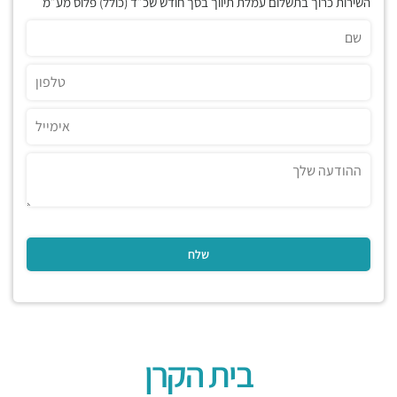
השירות כרוך בתשלום עמלת תיווך בסך חודש שכ״ד (כולל) פלוס מע״מ
בית הקרן