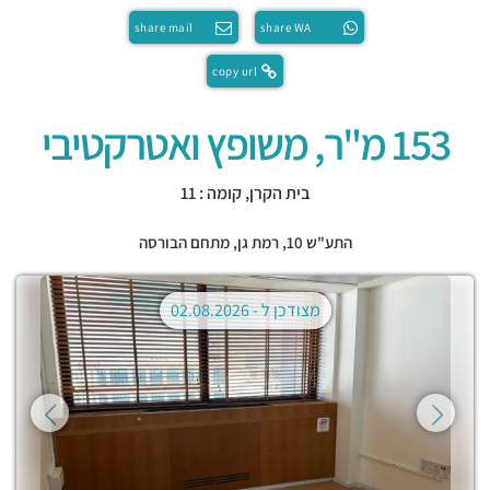
share mail
share WA
copy url
153 מ"ר, משופץ ואטרקטיבי
בית הקרן, קומה : 11
התע"ש 10,
רמת גן
,
מתחם הבורסה
מצודכן ל -
02.08.2026